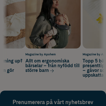
m
Magazine by Apohem
Magazine by A
coming up?
Allt om ergonomiska
Topp 5 bäs
a
bärselar – från nyfödd till
presenttips
som gör
större barn
– gåvor so
uppskatta
Prenumerera på vårt nyhetsbrev