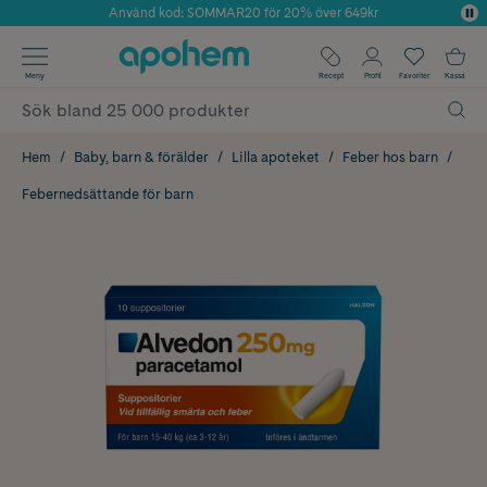
Använd kod: SOMMAR20 för 20% över 649kr
Årets Butik 2025 inom Skönhet
✓ Fri frakt
Meny
Recept
Profil
Favoriter
Kassa
✓ Rådgivning från farmaceuter & hudterapeuter
✓ Poäng på alla köp*
Hem
Baby, barn & förälder
Lilla apoteket
Feber hos barn
Febernedsättande för barn