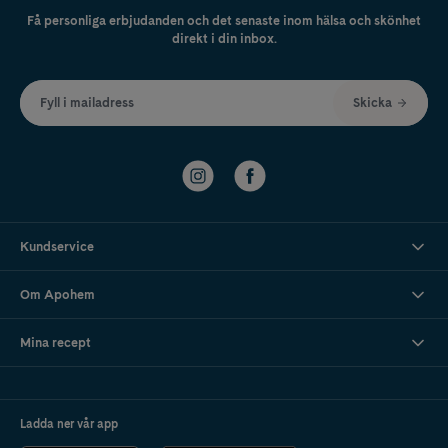
Få personliga erbjudanden och det senaste inom hälsa och skönhet
direkt i din inbox.
Fyll i mailadress
Skicka
Kundservice
Om Apohem
Mina recept
Ladda ner vår app