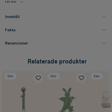
Läs mer
Kan handdiskas. Skölj noga och torka torr.
Innehåll
Fakta
Recensioner
Relaterade produkter
Eko
Eko
Eko