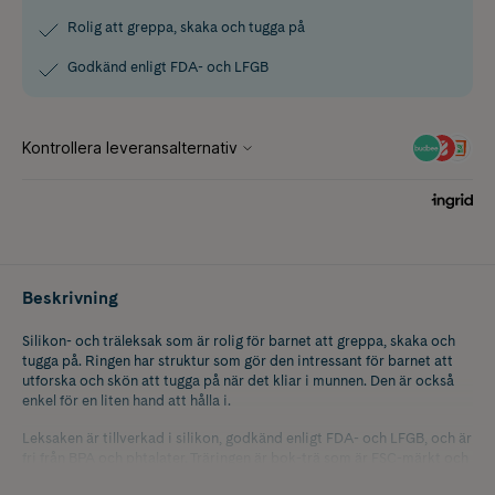
Rolig att greppa, skaka och tugga på
Godkänd enligt FDA- och LFGB
Beskrivning
Silikon- och träleksak som är rolig för barnet att greppa, skaka och
tugga på. Ringen har struktur som gör den intressant för barnet att
utforska och skön att tugga på när det kliar i munnen. Den är också
enkel för en liten hand att hålla i.
Leksaken är tillverkad i silikon, godkänd enligt FDA- och LFGB, och är
fri från BPA och phtalater. Träringen är bok-trä som är FSC-märkt och
obehandlad.