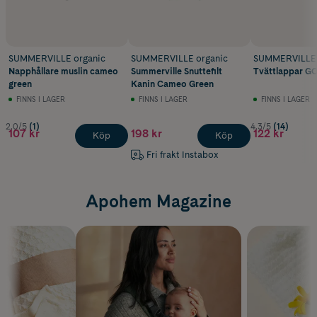
SUMMERVILLE organic
SUMMERVILLE organic
SUMMERVILLE 
Napphållare muslin cameo
Summerville Snuttefilt
Tvättlappar G
green
Kanin Cameo Green
FINNS I LAGER
FINNS I LAGER
FINNS I LAGER
2.0/5
(1)
4.3/5
(14)
107 kr
198 kr
122 kr
Köp
Köp
Fri frakt Instabox
Apohem Magazine