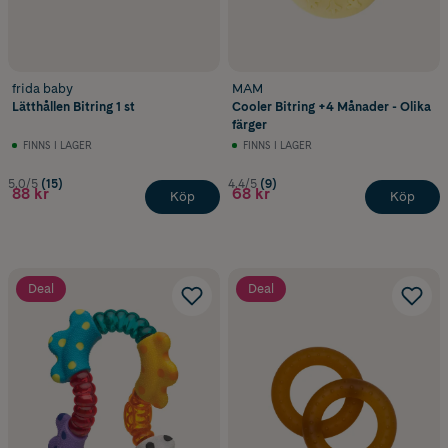
frida baby
MAM
Lätthållen Bitring 1 st
Cooler Bitring +4 Månader - Olika
färger
FINNS I LAGER
FINNS I LAGER
5.0/5
(15)
4.4/5
(9)
88 kr
68 kr
Köp
Köp
Deal
Deal