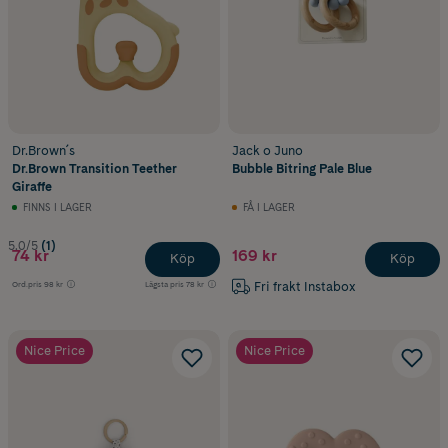
Dr.Brown´s
Jack o Juno
Dr.Brown Transition Teether
Bubble Bitring Pale Blue
Giraffe
FINNS I LAGER
FÅ I LAGER
5.0/5
(1)
74 kr
169 kr
Köp
Köp
Fri frakt Instabox
Ord.pris
98 kr
Lägsta pris
78 kr
Nice Price
Nice Price