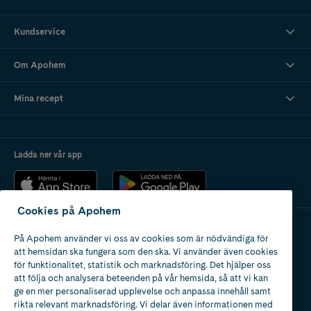
Kundservice
Om Apohem
Mina recept
Ladda ner vår app
Cookies på Apohem
På Apohem använder vi oss av cookies som är nödvändiga för
Apotek med tillstånd
att hemsidan ska fungera som den ska. Vi använder även cookies
av Läkemedelsverket
för funktionalitet, statistik och marknadsföring. Det hjälper oss
att följa och analysera beteenden på vår hemsida, så att vi kan
ge en mer personaliserad upplevelse och anpassa innehåll samt
rikta relevant marknadsföring. Vi delar även informationen med