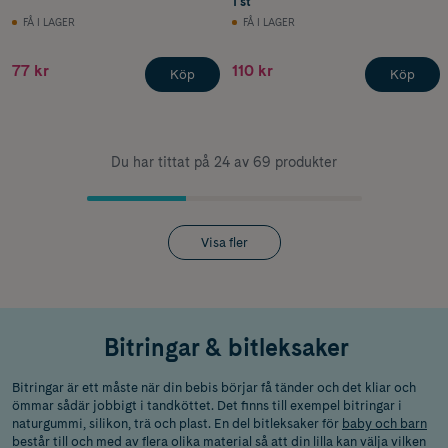
1 st
FÅ I LAGER
FÅ I LAGER
77 kr
110 kr
Köp
Köp
Du har tittat på 24 av 69 produkter
Visa fler
Bitringar & bitleksaker
Bitringar är ett måste när din bebis börjar få tänder och det kliar och
ömmar sådär jobbigt i tandköttet. Det finns till exempel bitringar i
naturgummi, silikon, trä och plast. En del bitleksaker för
baby och barn
består till och med av flera olika material så att din lilla kan välja vilken