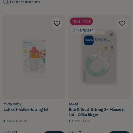
Fri frakt Instabox
Nice Price
Olika färger
frida baby
MAM
Lätt-att-hålla-i-bitring 1st
Bite & Brush Bitring 3+ Månader
1 st - Olika färger
FINNS I LAGER
FINNS I LAGER
5.0/5
(2)
5.0/5
(2)