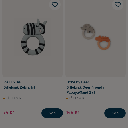
RÄTT START
Done by Deer
Bitleksak Zebra 1st
Bitleksak Deer Friends
Papaya/Sand 2 st
FÅ I LAGER
FÅ I LAGER
74 kr
149 kr
Köp
Köp