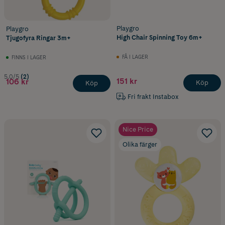
Playgro
Playgro
High Chair Spinning Toy 6m+
Tjugofyra Ringar 3m+
FÅ I LAGER
FINNS I LAGER
5.0/5
(2)
151 kr
106 kr
Köp
Köp
Fri frakt Instabox
Nice Price
Olika färger