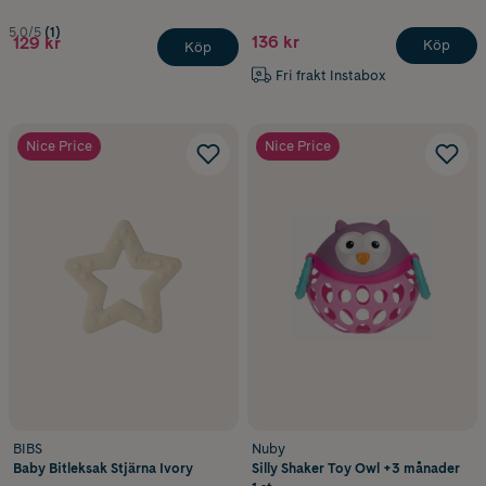
5.0/5
(1)
136 kr
129 kr
Köp
Köp
Fri frakt Instabox
Nice Price
Nice Price
BIBS
Nuby
Baby Bitleksak Stjärna Ivory
Silly Shaker Toy Owl +3 månader