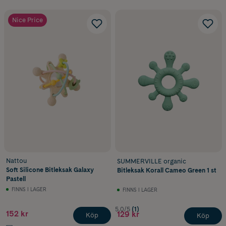
Nice Price
Nattou
SUMMERVILLE organic
Soft Silicone Bitleksak Galaxy
Bitleksak Korall Cameo Green 1 st
Pastell
FINNS I LAGER
FINNS I LAGER
5.0/5
(1)
152 kr
129 kr
Köp
Köp