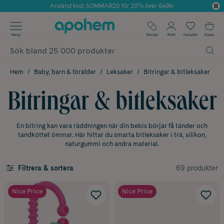
Använd kod: SOMMAR20 för 20% över 649kr
Årets Butik 2025 inom Skönhet
✓ Fri frakt
Meny
Recept
Profil
Favoriter
Kassa
✓ Rådgivning från farmaceuter & hudterapeuter
✓ Poäng på alla köp*
Hem
Baby, barn & förälder
Leksaker
Bitringar & bitleksaker
Bitringar & bitleksaker
En bitring kan vara räddningen när din bebis börjar få tänder och
tandköttet ömmar. Här hittar du smarta bitleksaker i trä, silikon,
naturgummi och andra material.
69 produkter
Filtrera & sortera
Nice Price
Nice Price