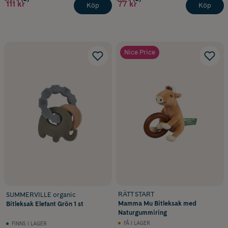
111 kr
77 kr
Köp
Köp
Nice Price
RÄTT START
SUMMERVILLE organic
Mamma Mu Bitleksak med
Bitleksak Elefant Grön 1 st
Naturgummiring
FÅ I LAGER
FINNS I LAGER