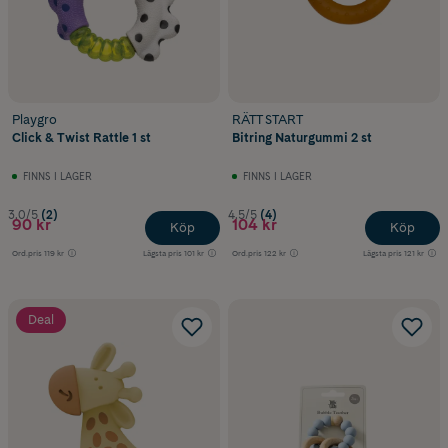
Playgro
RÄTT START
Click & Twist Rattle 1 st
Bitring Naturgummi 2 st
FINNS I LAGER
FINNS I LAGER
3.0/5
(2)
4.5/5
(4)
90 kr
104 kr
Köp
Köp
Ord.pris
119 kr
Lägsta pris
101 kr
Ord.pris
122 kr
Lägsta pris
121 kr
Deal