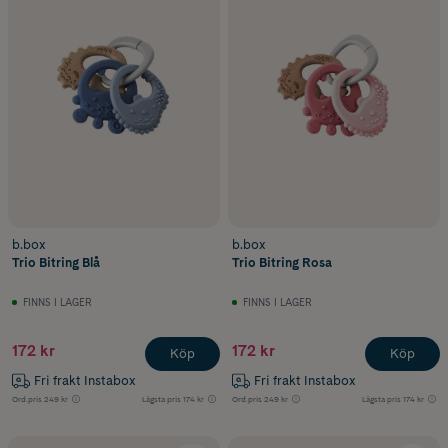
b.box
b.box
Trio Bitring Blå
Trio Bitring Rosa
FINNS I LAGER
FINNS I LAGER
172 kr
172 kr
Köp
Köp
Fri frakt Instabox
Fri frakt Instabox
Ord.pris
249 kr
Lägsta pris
174 kr
Ord.pris
249 kr
Lägsta pris
174 kr