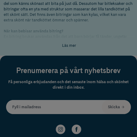
del som känns skönast att bita på just då. Dessutom har bitleksaker och
bitringar ofta en yta med struktur som masserar det lilla tandköttet på
ett skönt sätt. Det finns även bitringar som kan kylas, vilket kan vara
extra skönt när tandköttet ömmar och spänner.
När kan bebisar använda bitring?
En bitring brukar användas från det att barn börjar få tänder, ungefär
från 6–9 månaders ålder när de första mjölktänderna poppar upp. Du
Läs mer
kan även ge din baby en bitring tidigare än så eftersom det kan bli en
spännande leksak för
babylek
, men kika alltid på åldersgränsen på
förpackningen först.
Prenumerera på vårt nyhetsbrev
Här hittar du bitringar och bitleksaker för bebisar och små barn. Välj
bland flera olika sorters material, storlekar och söta figurer såsom
MAM
s
bitringar eller favoriter från
BIBS
,
Twistshake
,
frida baby
och andra
Få personliga erbjudanden och det senaste inom hälsa och skönhet
märken för
baby och barn
.
direkt i din inbox.
Fyll i mailadress
Skicka