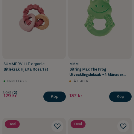
SUMMERVILLE organic
MAM
Bitleksak Hjärta Rosa 1 st
Bitring Max The Frog
Utvecklingsleksak +4 Månader
Naturgummi 1 st
FINNS I LAGER
FÅ I LAGER
5.0/5
(2)
129 kr
137 kr
Köp
Köp
Deal
Deal