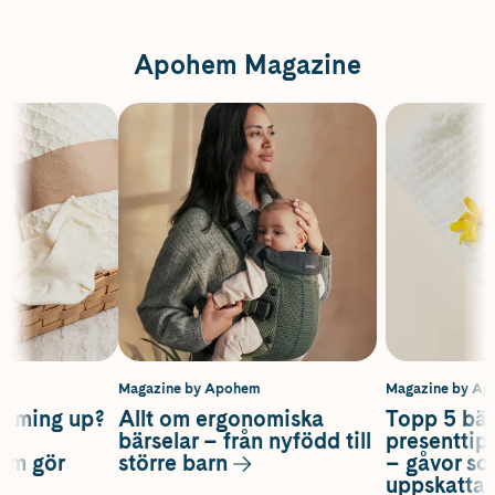
Apohem Magazine
m
Magazine by Apohem
Magazine by A
coming up?
Allt om ergonomiska
Topp 5 bäs
a
bärselar – från nyfödd till
presenttips
som gör
större barn
– gåvor so
uppskatta