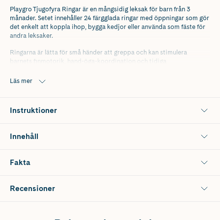
Playgro Tjugofyra Ringar är en mångsidig leksak för barn från 3
månader. Setet innehåller 24 färgglada ringar med öppningar som gör
det enkelt att koppla ihop, bygga kedjor eller använda som fäste för
andra leksaker.
Ringarna är lätta för små händer att greppa och kan stimulera
barnets finmotorik, hand-öga-koordination och tidiga
problemlösningsförmåga. De kan även fungera som bitringar för att
lindra kliande tandkött.
Läs mer
Instruktioner
Innehåll
Fakta
Recensioner