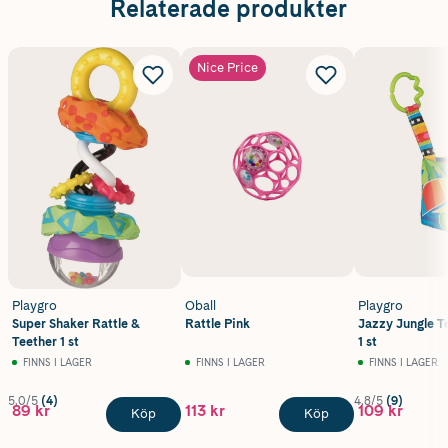
Relaterade produkter
Nice Price
Playgro
Oball
Playgro
Super Shaker Rattle &
Rattle Pink
Jazzy Jungle T
Teether 1 st
1 st
FINNS I LAGER
FINNS I LAGER
FINNS I LAGER
5.0/5
(4)
4.8/5
(9)
89 kr
113 kr
109 kr
Köp
Köp