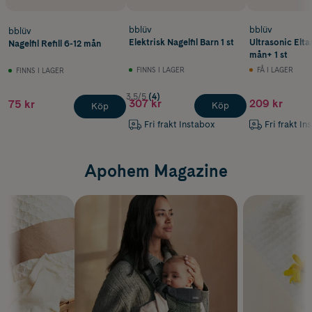
bblüv
bblüv
bblüv
Elektrisk Nagelfil Barn 1 st
Ultrasonic Elt
Nagelfil Refill 6-12 mån
mån+ 1 st
FINNS I LAGER
FÅ I LAGER
FINNS I LAGER
3.5/5
(4)
307 kr
209 kr
75 kr
Köp
Köp
Fri frakt Instabox
Fri frakt In
Apohem Magazine