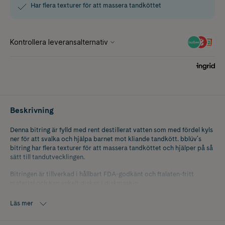
Har flera texturer för att massera tandköttet
Beskrivning
Denna bitring är fylld med rent destillerat vatten som med fördel kyls
ner för att svalka och hjälpa barnet mot kliande tandkött. bblüv´s
bitring har flera texturer för att massera tandköttet och hjälper på så
sätt till tandutvecklingen.
Bitringen är tillverkad i hållbart FDA-godkänt och ftalaten-fritt
material och kan enkelt diskas i diskmaskin.
Bitringen är greppvänlig med pedagogiska, roliga ljusa färger, flera
Läs mer
texturer och ett sött pandahuvud. Den blir snabbt barnets favorit..