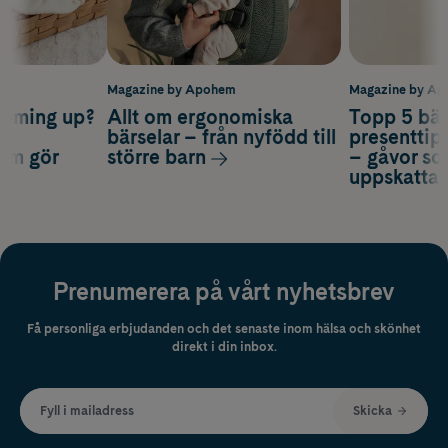
m
Magazine by Apohem
Magazine by A
coming up?
Allt om ergonomiska
Topp 5 bäs
a
bärselar – från nyfödd till
presenttips
som gör
större barn
– gåvor so
uppskatta
Prenumerera på vårt nyhetsbrev
Få personliga erbjudanden och det senaste inom hälsa och skönhet
direkt i din inbox.
Fyll i mailadress
Skicka