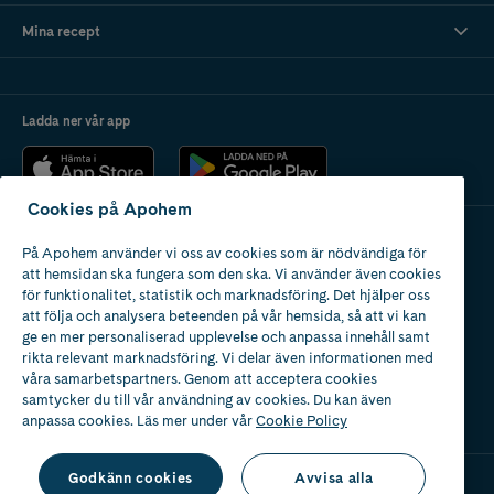
Mina recept
Ladda ner vår app
Cookies på Apohem
På Apohem använder vi oss av cookies som är nödvändiga för
Apotek med tillstånd
att hemsidan ska fungera som den ska. Vi använder även cookies
av Läkemedelsverket
för funktionalitet, statistik och marknadsföring. Det hjälper oss
att följa och analysera beteenden på vår hemsida, så att vi kan
ge en mer personaliserad upplevelse och anpassa innehåll samt
rikta relevant marknadsföring. Vi delar även informationen med
våra samarbetspartners. Genom att acceptera cookies
samtycker du till vår användning av cookies. Du kan även
2024
anpassa cookies. Läs mer under vår
Cookie Policy
Godkänn cookies
Avvisa alla