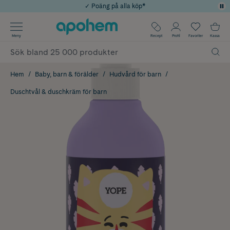
✓ Poäng på alla köp*
✓ Rådgivning från farmaceuter & hudterapeuter
Använd kod: SOMMAR20 för 20% över 649kr
Årets Butik 2025 inom Skönhet
✓ Fri frakt
Meny
Recept
Profil
Favoriter
Kassa
Hem
Baby, barn & förälder
Hudvård för barn
Duschtvål & duschkräm för barn