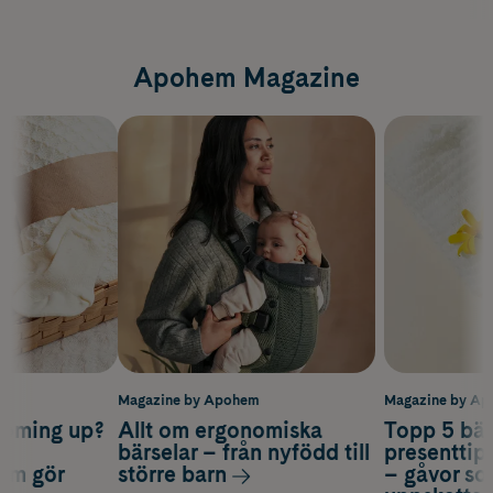
Apohem Magazine
m
Magazine by Apohem
Magazine by A
coming up?
Allt om ergonomiska
Topp 5 bäs
a
bärselar – från nyfödd till
presenttips
som gör
större barn
– gåvor so