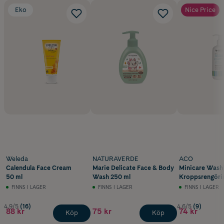
Eko
Nice Price
Weleda
NATURAVERDE
ACO
Calendula Face Cream
Marie Delicate Face & Body
Minicare Wash
50 ml
Wash 250 ml
Kroppsrengörin
Barn 350 ml
FINNS I LAGER
FINNS I LAGER
FINNS I LAGER
4.9/5
(16)
4.6/5
(9)
88 kr
75 kr
74 kr
Köp
Köp