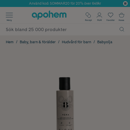
Använd kod: SOMMAR20 för 20% över 649kr
Årets Butik 2025 inom Skönhet
✓ Fri frakt
Meny
Recept
Profil
Favoriter
Kassa
✓ Rådgivning från farmaceuter & hudterapeuter
✓ Poäng på alla köp*
Hem
Baby, barn & förälder
Hudvård för barn
Babyolja