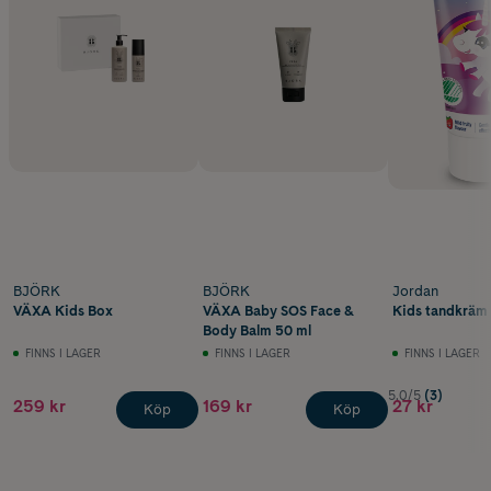
BJÖRK
BJÖRK
Jordan
VÄXA Kids Box
VÄXA Baby SOS Face &
Kids tandkräm 
Body Balm 50 ml
FINNS I LAGER
FINNS I LAGER
FINNS I LAGER
5.0/5
(3)
259 kr
169 kr
27 kr
Köp
Köp