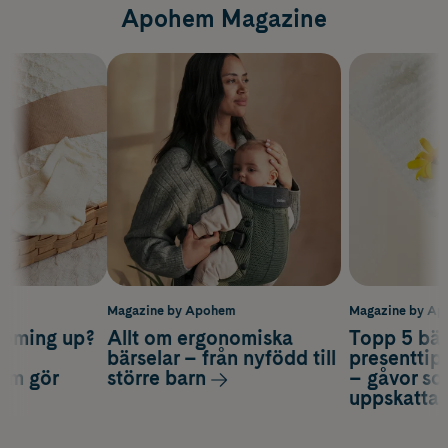
Apohem Magazine
m
Magazine by Apohem
Magazine by A
coming up?
Allt om ergonomiska
Topp 5 bäs
a
bärselar – från nyfödd till
presenttips
som gör
större barn
– gåvor so
uppskatta