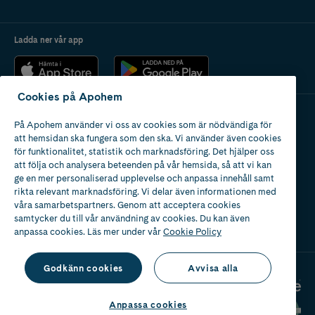
Ladda ner vår app
Cookies på Apohem
På Apohem använder vi oss av cookies som är nödvändiga för
Apotek med tillstånd
att hemsidan ska fungera som den ska. Vi använder även cookies
av Läkemedelsverket
för funktionalitet, statistik och marknadsföring. Det hjälper oss
att följa och analysera beteenden på vår hemsida, så att vi kan
ge en mer personaliserad upplevelse och anpassa innehåll samt
rikta relevant marknadsföring. Vi delar även informationen med
våra samarbetspartners. Genom att acceptera cookies
samtycker du till vår användning av cookies. Du kan även
2024
anpassa cookies. Läs mer under vår
Cookie Policy
Godkänn cookies
Avvisa alla
Anpassa cookies