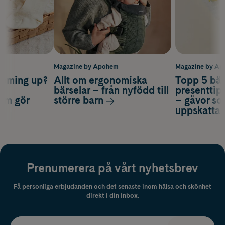
m
Magazine by Apohem
Magazine by A
coming up?
Allt om ergonomiska
Topp 5 bäs
a
bärselar – från nyfödd till
presenttips
som gör
större barn
– gåvor so
uppskatta
Prenumerera på vårt nyhetsbrev
Få personliga erbjudanden och det senaste inom hälsa och skönhet
direkt i din inbox.