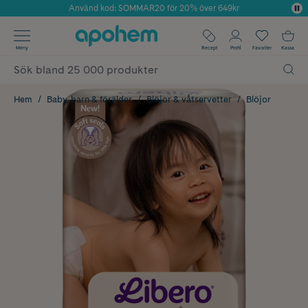
Använd kod: SOMMAR20 för 20% över 649kr
Årets Butik 2025 inom Skönhet
✓ Fri frakt
Meny
Recept
Profil
Favoriter
Kassa
✓ Rådgivning från farmaceuter & hudterapeuter
✓ Poäng på alla köp*
Hem
Baby, barn & förälder
Blöjor & våtservetter
Blöjor