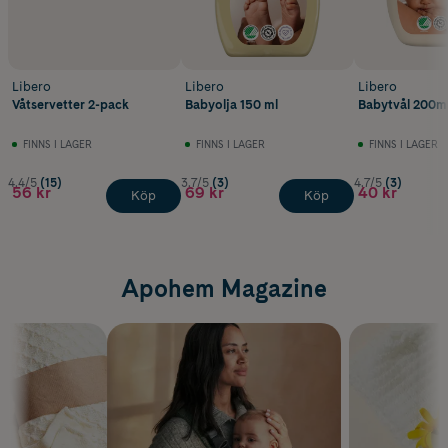
Libero
Libero
Libero
Våtservetter 2-pack
Babyolja 150 ml
Babytvål 200m
FINNS I LAGER
FINNS I LAGER
FINNS I LAGER
4.4/5
(15)
3.7/5
(3)
4.7/5
(3)
56 kr
69 kr
40 kr
Köp
Köp
Apohem Magazine