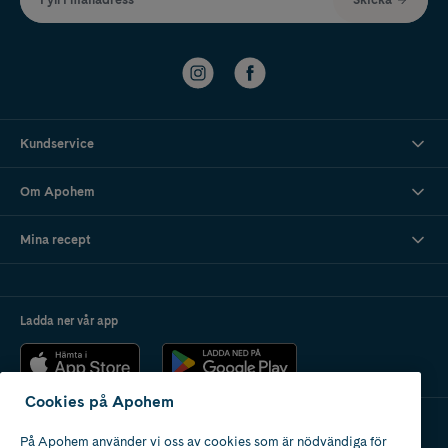
Kundservice
Om Apohem
Mina recept
Ladda ner vår app
Cookies på Apohem
På Apohem använder vi oss av cookies som är nödvändiga för
Apotek med tillstånd