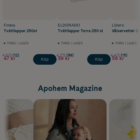
Finess
ELDORADO
Libero
Tvättlappar 250st
Tvättlappar Torra 250 st
Våtservetter 2
FINNS I LAGER
FINNS I LAGER
FINNS I LAGER
4.8/5
(12)
4.7/5
(99)
4.4/5
(15)
47 kr
39 kr
56 kr
Köp
Köp
Apohem Magazine