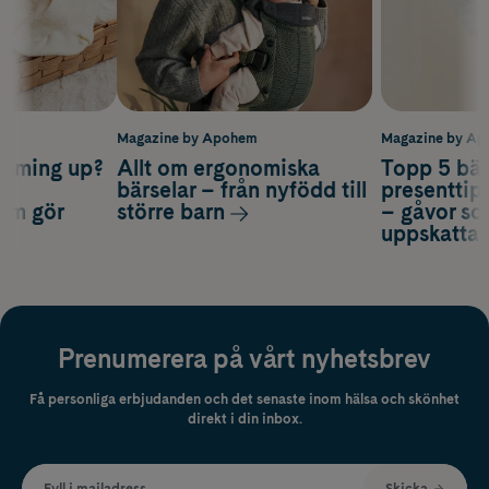
m
Magazine by Apohem
Magazine by A
coming up?
Allt om ergonomiska
Topp 5 bäs
a
bärselar – från nyfödd till
presenttips
som gör
större barn
– gåvor so
uppskatta
Prenumerera på vårt nyhetsbrev
Få personliga erbjudanden och det senaste inom hälsa och skönhet
direkt i din inbox.
Fyll i mailadress
Skicka