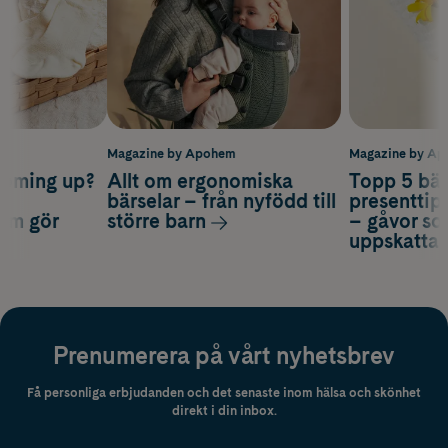
m
Magazine by Apohem
Magazine by A
coming up?
Allt om ergonomiska
Topp 5 bäs
a
bärselar – från nyfödd till
presenttips
som gör
större barn
– gåvor so
uppskatta
Prenumerera på vårt nyhetsbrev
Få personliga erbjudanden och det senaste inom hälsa och skönhet
direkt i din inbox.