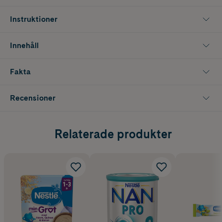
Nestlé min Fullkornsgröt med jordgubb och banan kommer i ett 450g
förpackning. Det betyder ca 16 portioner färdig gröt.
Instruktioner
Innehåll
Fakta
Recensioner
Relaterade produkter