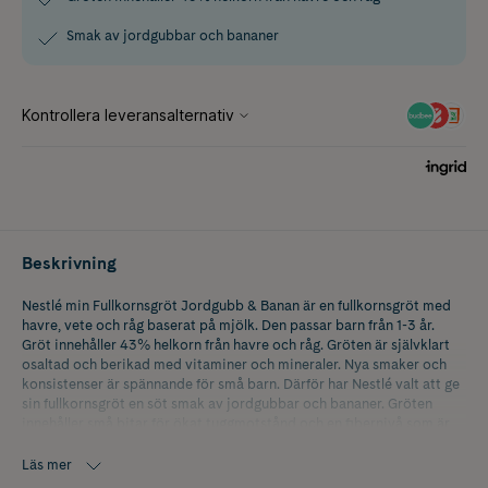
Smak av jordgubbar och bananer
Beskrivning
Nestlé min Fullkornsgröt Jordgubb & Banan är en fullkornsgröt med
havre, vete och råg baserat på mjölk. Den passar barn från 1-3 år.
Gröt innehåller 43% helkorn från havre och råg. Gröten är självklart
osaltad och berikad med vitaminer och mineraler. Nya smaker och
konsistenser är spännande för små barn. Därför har Nestlé valt att ge
sin fullkornsgröt en söt smak av jordgubbar och bananer. Gröten
innehåller små bitar för ökat tuggmotstånd och en fibernivå som är
anpassad till magen till ett lite större barn - som fortfarande gillar
gröt.
Läs mer