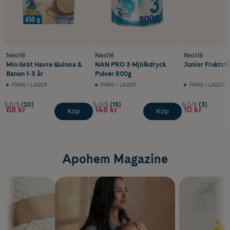
Nestlé
Nestlé
Nestlé
Min Gröt Havre Quinoa &
NAN PRO 3 Mjölkdryck
Junior Fruktstå
Banan 1-3 år
Pulver 800g
FINNS I LAGER
FINNS I LAGER
FINNS I LAGER
5.0/5
(20)
5.0/5
(15)
5.0/5
(3)
68 kr
148 kr
10 kr
Köp
Köp
Apohem Magazine