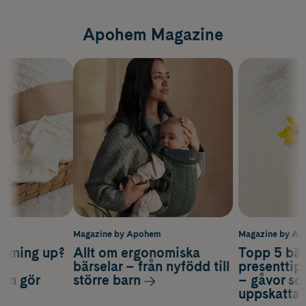
Apohem Magazine
m
Magazine by Apohem
Magazine by A
coming up?
Allt om ergonomiska
Topp 5 bäs
a
bärselar – från nyfödd till
presenttips
som gör
större barn
– gåvor so
uppskatta