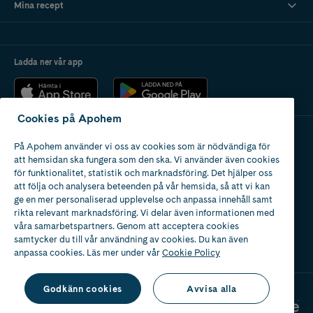
Mina recept
Ladda ner vår app
Cookies på Apohem
På Apohem använder vi oss av cookies som är nödvändiga för
Apotek med tillstånd
att hemsidan ska fungera som den ska. Vi använder även cookies
av Läkemedelsverket
för funktionalitet, statistik och marknadsföring. Det hjälper oss
att följa och analysera beteenden på vår hemsida, så att vi kan
ge en mer personaliserad upplevelse och anpassa innehåll samt
rikta relevant marknadsföring. Vi delar även informationen med
våra samarbetspartners. Genom att acceptera cookies
samtycker du till vår användning av cookies. Du kan även
2024
anpassa cookies. Läs mer under vår
Cookie Policy
Godkänn cookies
Avvisa alla