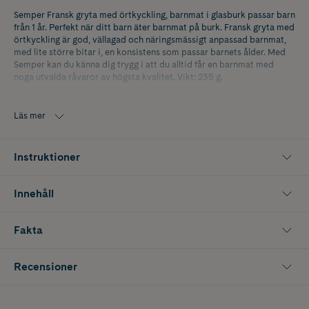
Semper Fransk gryta med örtkyckling, barnmat i glasburk passar barn
från 1 år. Perfekt när ditt barn äter barnmat på burk. Fransk gryta med
örtkyckling är god, vällagad och näringsmässigt anpassad barnmat,
med lite större bitar i, en konsistens som passar barnets ålder. Med
Semper kan du känna dig trygg i att du alltid får en barnmat med
noga utvalda råvaror av högsta kvalitet. Vikt: 235 g.
Läs mer
Instruktioner
Innehåll
Fakta
Recensioner