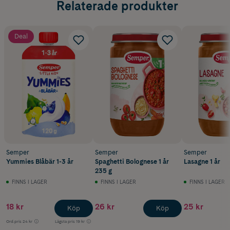
Relaterade produkter
Deal
Semper
Semper
Semper
Yummies Blåbär 1-3 år
Spaghetti Bolognese 1 år
Lasagne 1 år
235 g
FINNS I LAGER
FINNS I LAGER
FINNS I LAGER
18 kr
26 kr
25 kr
Köp
Köp
Ord.pris
24 kr
Lägsta pris
19 kr