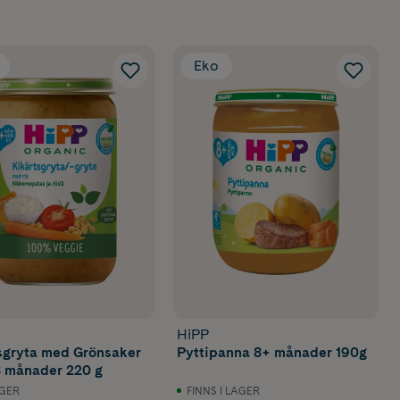
Eko
HiPP
sgryta med Grönsaker
Pyttipanna 8+ månader 190g
8 månader 220 g
AGER
FINNS I LAGER