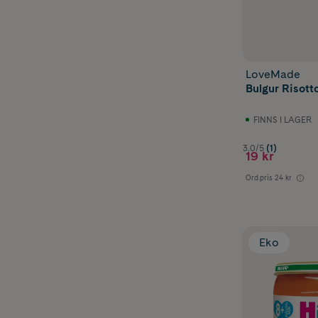
LoveMade
Bulgur Risott
FINNS I LAGER
3.0/5
(1)
19 kr
Ord.pris
24 kr
Eko