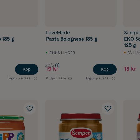
LoveMade
Sempe
o 185 g
Pasta Bolognese 185 g
EKO Sö
125 g
FINNS I LAGER
FÅ I L
5.0/5
(1)
19 kr
18 kr
Köp
Köp
Lägsta pris
23 kr
Ord.pris
24 kr
Lägsta pris
23 kr