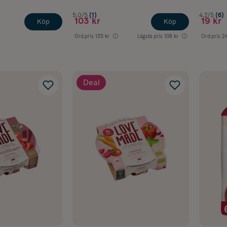
5.0/5
(1)
4.2/5
(6)
103 kr
19 kr
Köp
Köp
Ord.pris
135 kr
Lägsta pris
108 kr
Ord.pris
24
Deal