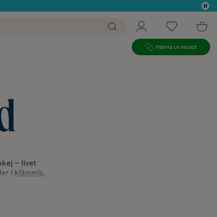
 köp*
Hämta ut recept
d
kej – livet
ler i
klämmis.
lingen – allt
h konsistenser