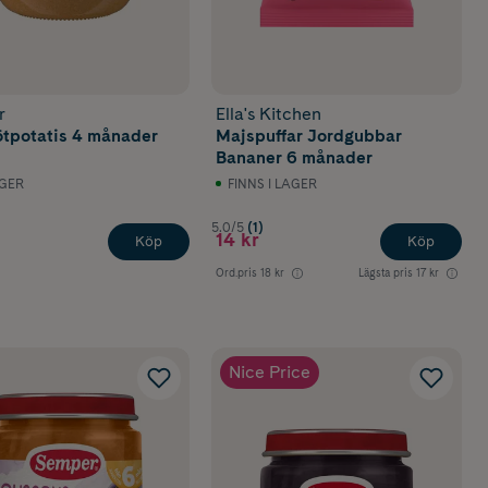
r
Ella's Kitchen
tpotatis 4 månader
Majspuffar Jordgubbar
Bananer 6 månader
AGER
FINNS I LAGER
5.0/5
(1)
14 kr
Köp
Köp
Ord.pris
18 kr
Lägsta pris
17 kr
Nice Price