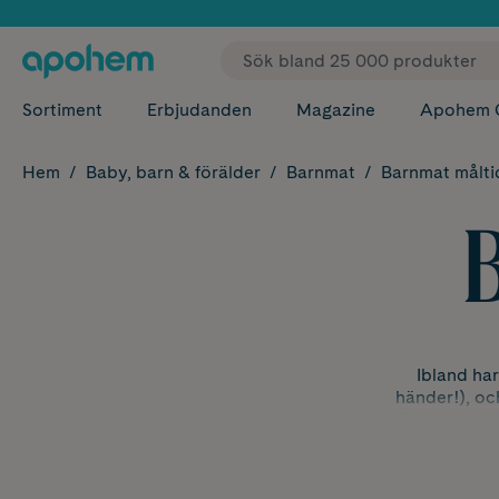
✓ Fri
Sortiment
Erbjudanden
Magazine
Apohem 
Hem
Baby, barn & förälder
Barnmat
Barnmat målti
Ibland har
händer!), oc
Finns i olik
Hos oss hitta