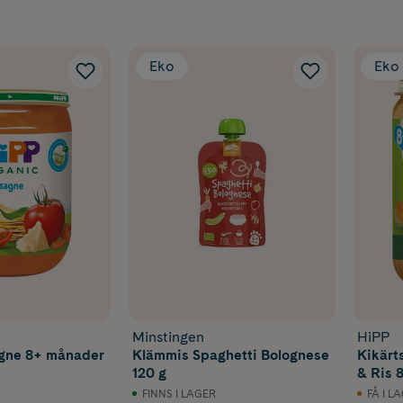
Eko
Eko
Minstingen
HiPP
gne 8+ månader
Klämmis Spaghetti Bolognese
Kikärt
120 g
& Ris 
FINNS I LAGER
FÅ I L