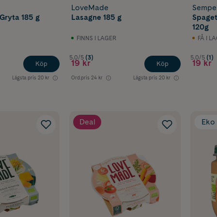
LoveMade
Sempe
 Gryta 185 g
Lasagne 185 g
Spaget
120g
FINNS I LAGER
FÅ I L
5.0/5
(3)
5.0/5
(1)
19 kr
19 kr
Köp
Köp
Lägsta pris
20 kr
Ord.pris
24 kr
Lägsta pris
20 kr
Deal
Eko