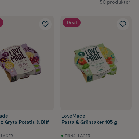
50 produkter
vardagen lite
Deal
ade
LoveMade
x Gryta Potatis & Biff
Pasta & Grönsaker 185 g
I LAGER
FINNS I LAGER