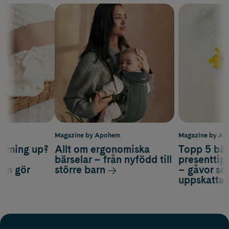
m
Magazine by Apohem
Magazine by A
coming up?
Allt om ergonomiska
Topp 5 bäs
a
bärselar – från nyfödd till
presenttips
som gör
större barn
– gåvor so
uppskatta