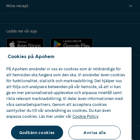
Mina recept
Ladda ner vår app
Cookies på Apohem
På Apohem använder vi oss av cookies som är nödvändiga för
Apotek med tillstånd
att hemsidan ska fungera som den ska. Vi använder även cookies
av Läkemedelsverket
för funktionalitet, statistik och marknadsföring. Det hjälper oss
att följa och analysera beteenden på vår hemsida, så att vi kan
ge en mer personaliserad upplevelse och anpassa innehåll samt
rikta relevant marknadsföring. Vi delar även informationen med
våra samarbetspartners. Genom att acceptera cookies
samtycker du till vår användning av cookies. Du kan även
2024
anpassa cookies. Läs mer under vår
Cookie Policy
Godkänn cookies
Avvisa alla