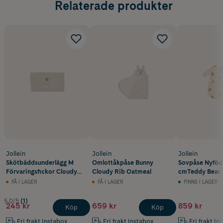
Relaterade produkter
Jollein
Jollein
Jollein
Skötbäddsunderlägg M
Omlottåkpåse Bunny
Sovpåse Nyföd
Förvaringsfickor Cloudy
Cloudy Rib Oatmeal
cmTeddy Bear 2
Rib Oatmeal
FÅ I LAGER
FÅ I LAGER
FINNS I LAGER
5.0/5
(1)
245 kr
659 kr
859 kr
Köp
Köp
Fri frakt Instabox
Fri frakt Instabox
Fri frakt In