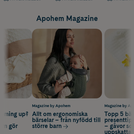
Apohem Magazine
m
Magazine by Apohem
Magazine by A
coming up?
Allt om ergonomiska
Topp 5 bäs
a
bärselar – från nyfödd till
presenttips
som gör
större barn
– gåvor so
uppskatta