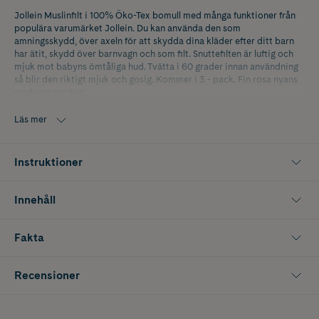
Jollein Muslinfilt i 100% Öko-Tex bomull med många funktioner från
populära varumärket Jollein. Du kan använda den som
amningsskydd, över axeln för att skydda dina kläder efter ditt barn
har ätit, skydd över barnvagn och som filt. Snuttefilten är luftig och
mjuk mot babyns ömtåliga hud. Tvätta i 60 grader innan användning
så blir den riktigt mjuk och gosig. Kommer i 3 - pack. Fin rosa nyans
med vita prickar.
Läs mer
Instruktioner
Innehåll
Fakta
Recensioner