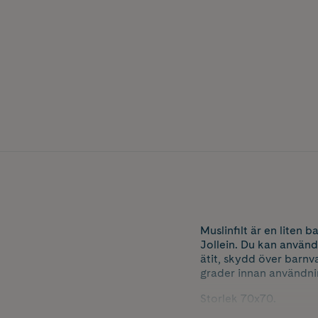
Muslinfilt är en liten
Jollein. Du kan använd
ätit, skydd över barnv
grader innan användnin
Storlek 70x70.