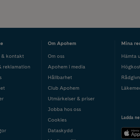
ce
Om Apohem
Mina re
 & kontakt
Om oss
Hämta u
& reklamation
Apohem i media
Högkos
s
Hållbarhet
Rådgivn
het
Club Apohem
Läkeme
er
Utmärkelser & priser
Jobba hos oss
Ladda ne
Cookies
gor
Dataskydd