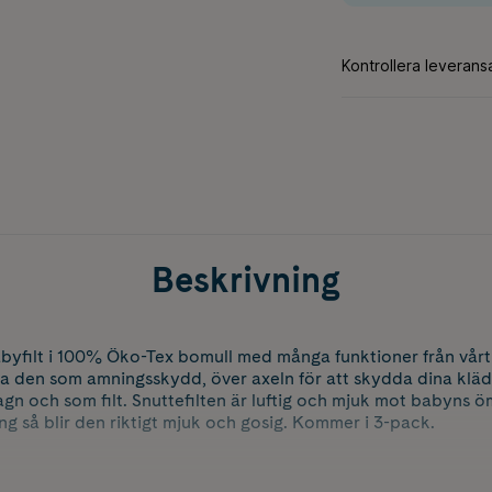
Beskrivning
 babyfilt i 100% Öko-Tex bomull med många funktioner från vå
a den som amningsskydd, över axeln för att skydda dina kläde
agn och som filt. Snuttefilten är luftig och mjuk mot babyns öm
g så blir den riktigt mjuk och gosig. Kommer i 3-pack.