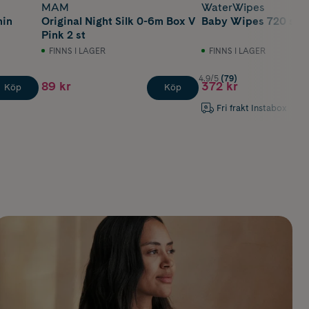
MAM
WaterWipes
nin
Original Night Silk 0-6m Box V
Baby Wipes 720 st
Pink 2 st
FINNS I LAGER
FINNS I LAGER
4.9/5
(79)
89 kr
372 kr
Köp
Köp
Fri frakt Instabox