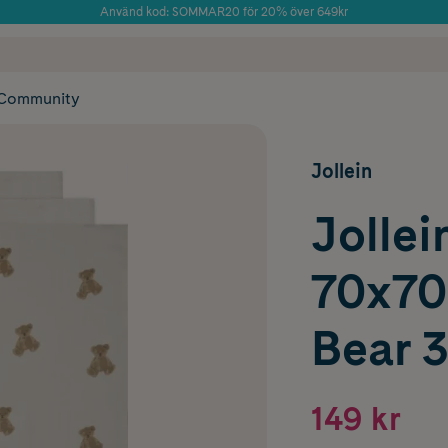
Använd kod: SOMMAR20 för 20% över 649kr
Årets Butik 2025 inom Skönhet
 frakt
✓ Rådgivning från farmaceuter & hudterapeuter
✓ Poäng på alla
Community
Jollein
Jollei
70x70
Bear 
149 kr