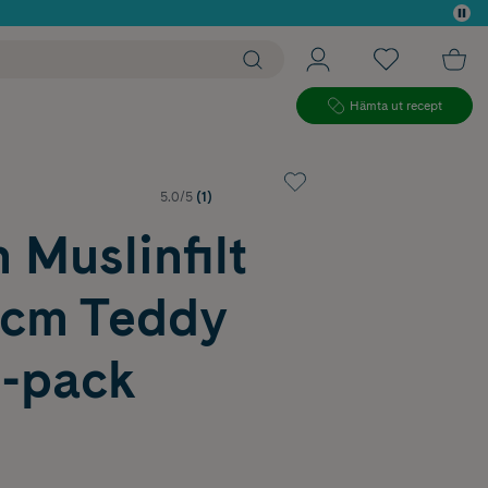
 köp*
Hämta ut recept
5.0/5
(1)
n Muslinfilt
cm Teddy
3-pack