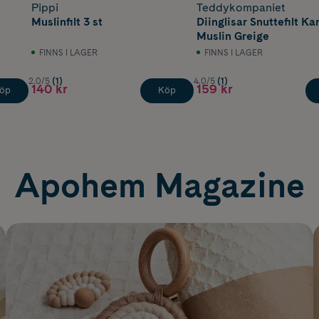
Pippi
Teddykompaniet
Muslinfilt 3 st
Diinglisar Snuttefilt Ka
Muslin Greige
FINNS I LAGER
FINNS I LAGER
2.0/5
(1)
4.0/5
(1)
140 kr
159 kr
öp
Köp
Apohem Magazine