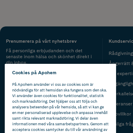
Prenumerera på vårt nyhetsbrev
Kundservi
Få personliga erbjudanden och det
Rådgivning
senaste inom hälsa och skönhet direkt i
din inbox.
Ångerrätt 
Cookies på Apohem
Vår experti
Fyll i mailadress
Skicka
Tillgänglig
På Apohem använder vi oss av cookies som är
nödvändiga för att hemsidan ska fungera som den ska.
Återkallels
Vi använder även cookies för funktionalitet, statistik
och marknadsföring. Det hjälper oss att följa och
Leveranser
analysera beteenden på vår hemsida, så att vi kan ge
en mer personaliserad upplevelse och anpassa innehåll
Köpvillkor
samt rikta relevant marknadsföring. Vi delar även
Vanliga frå
informationen med våra samarbetspartners. Genom att
acceptera cookies samtycker du till vår användning av