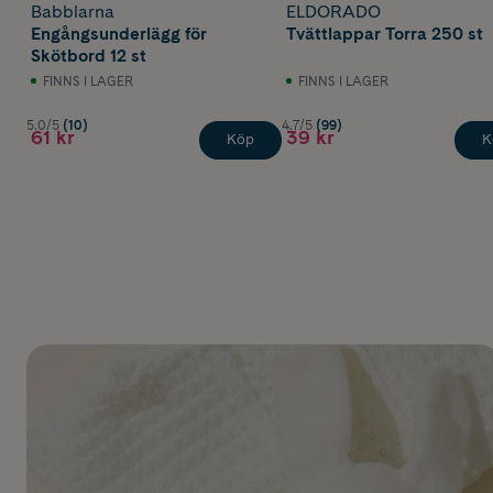
Babblarna
ELDORADO
Engångsunderlägg för
Tvättlappar Torra 250 st
Skötbord 12 st
FINNS I LAGER
FINNS I LAGER
5.0/5
(10)
4.7/5
(99)
61 kr
39 kr
Köp
K