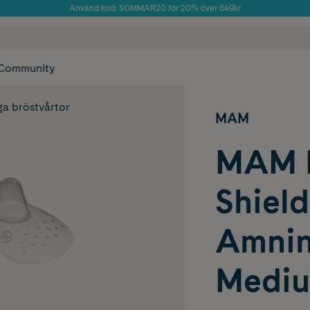
Använd kod: SOMMAR20 för 20% över 649kr
Årets Butik 2025 inom Skönhet
 frakt
✓ Rådgivning från farmaceuter & hudterapeuter
✓ Poäng på alla
Community
a bröstvårtor
MAM
MAM N
Shield
Amnin
Mediu