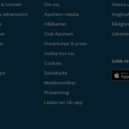
 & kontakt
Om oss
Hämta u
& reklamation
Apohem i media
Högkos
s
Hållbarhet
Rådgivn
het
Club Apohem
Läkeme
er
Utmärkelser & priser
Jobba hos oss
Ladda ne
Cookies
gor
Dataskydd
Medlemsvillkor
Prissättning
Ladda ner vår app