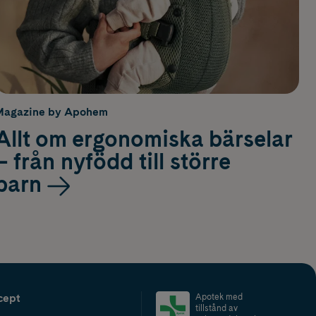
Magazine by Apohem
Allt om ergonomiska bärselar
– från nyfödd till större
barn
cept
Apotek med
tillstånd av