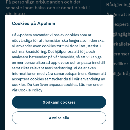
Få personliga erbjudanden och det
Rådgivning
senaste inom hälsa och skönhet direkt i
din inbox.
Ångerrätt 
Cookies på Apohem
Vår experti
Fyll i mailadress
Skicka
Tillgänglig
På Apohem använder vi oss av cookies som är
nödvändiga för att hemsidan ska fungera som den ska.
Återkallels
Vi använder även cookies för funktionalitet, statistik
och marknadsföring. Det hjälper oss att följa och
Leveranser
analysera beteenden på vår hemsida, så att vi kan ge
en mer personaliserad upplevelse och anpassa innehåll
Köpvillkor
samt rikta relevant marknadsföring. Vi delar även
Vanliga frå
informationen med våra samarbetspartners. Genom att
acceptera cookies samtycker du till vår användning av
cookies. Du kan även anpassa cookies. Läs mer under
vår
Cookie Policy
Godkänn cookies
Avvisa alla