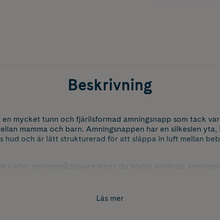
Beskrivning
 en mycket tunn och fjärilsformad amningsnapp som tack vare
ellan mamma och barn. Amningsnappen har en silkeslen yta,
d och är lätt strukturerad för att släppa in luft mellan be
ka eller amningsrådgivare innan du börjar använda amnings
Läs mer