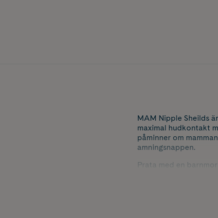
MAM Nipple Sheilds är
maximal hudkontakt m
påminner om mammans hu
amningsnappen.
Prata med en barnmors