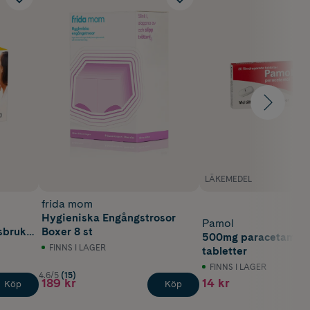
LÄKEMEDEL
frida mom
Hygieniska Engångstrosor
Pamol
sbruk
Boxer 8 st
500mg paracetamol 
FINNS I LAGER
tabletter
FINNS I LAGER
4.6/5
(15)
189 kr
14 kr
Köp
Köp