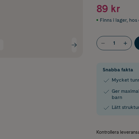
89 kr
Finns i lager
,
hos 
Snabba fakta
Mycket tunn
Ger maxima
barn
Lätt struktu