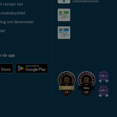
Läkemedelsverket
t recept här
tnadsskyddet
ing om läkemedel
del
r vår app
2024