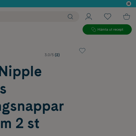
 köp*
Hämta ut recept
3.0/5
(2)
ipple
s
gsnappar
m 2 st