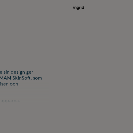
 sin design ger
 MAM SkinSoft, som
bisen och
napparna.