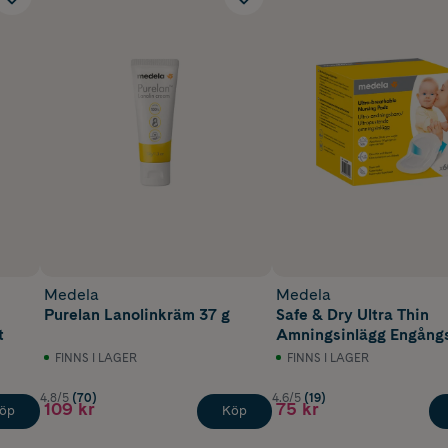
Medela
Medela
Purelan Lanolinkräm 37 g
Safe & Dry Ultra Thin
t
Amningsinlägg Engång
60 st
FINNS I LAGER
FINNS I LAGER
4.8/5
(70)
4.6/5
(19)
109 kr
75 kr
öp
Köp