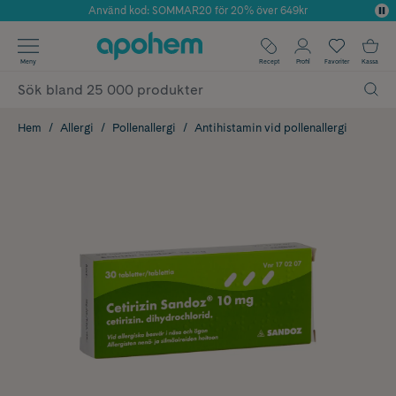
Använd kod: SOMMAR20 för 20% över 649kr
Årets Butik 2025 inom Skönhet
✓ Fri frakt
Meny
Recept
Profil
Favoriter
Kassa
✓ Rådgivning från farmaceuter & hudterapeuter
✓ Poäng på alla köp*
Hem
Allergi
Pollenallergi
Antihistamin vid pollenallergi