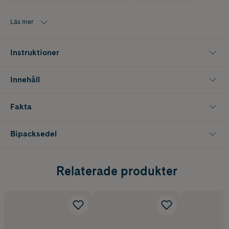
allergiska mot något. Vid användning av Cetirizin minskar de
allergiska symtomen och effekten varar i cirka ett dygn.
Läs mer
Cetirizin tabletter kan användas av vuxna och barn över 6 år.
Instruktioner
Innehåll
Fakta
Bipacksedel
Relaterade produkter