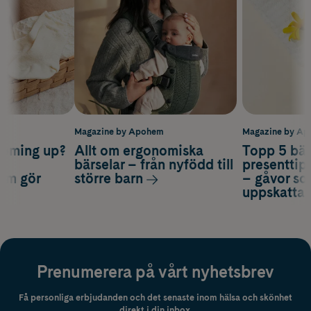
m
Magazine by Apohem
Magazine by A
coming up?
Allt om ergonomiska
Topp 5 bäs
a
bärselar – från nyfödd till
presenttips
som gör
större barn
– gåvor so
uppskatta
Prenumerera på vårt nyhetsbrev
Få personliga erbjudanden och det senaste inom hälsa och skönhet
direkt i din inbox.