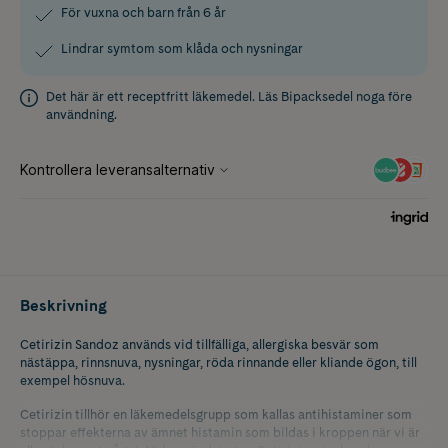
För vuxna och barn från 6 år
Lindrar symtom som klåda och nysningar
Det här är ett receptfritt läkemedel. Läs
Bipacksedel
noga före
användning.
Beskrivning
Cetirizin Sandoz används vid tillfälliga, allergiska besvär som
nästäppa, rinnsnuva, nysningar, röda rinnande eller kliande ögon, till
exempel hösnuva.
Cetirizin tillhör en läkemedelsgrupp som kallas antihistaminer som
stoppar effekterna av ämnet histamin som bildas i kroppen när vi är