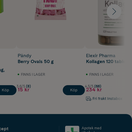
Pändy
Elexir Pharma
Berry Ovals 50 g
Kollagen 120 tablette
mg,
FINNS I LAGER
FINNS I LAGER
3.6/5
(8)
4.5/5
(66)
15 kr
234 kr
Köp
Köp
Fri frakt Instabox
cept
Apotek med