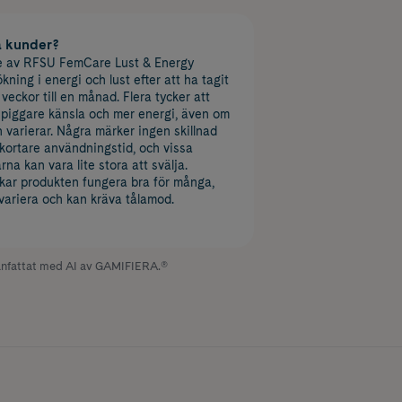
a kunder?
 av RFSU FemCare Lust & Energy
kning i energi och lust efter att ha tagit
veckor till en månad. Flera tycker att
 piggare känsla och mer energi, även om
n varierar. Några märker ingen skillnad
er kortare användningstid, och vissa
na kan vara lite stora att svälja.
ar produkten fungera bra för många,
variera och kan kräva tålamod.
fattat med AI av GAMIFIERA.®