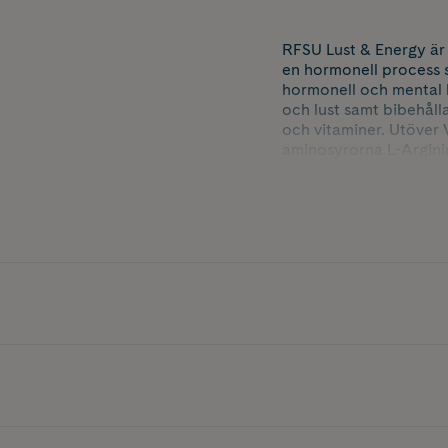
RFSU Lust & Energy är e
en hormonell process s
hormonell och mental b
och lust samt bibehåll
och vitaminer. Utöver
aminosyrorna L-Arginin
Vitamin B6 bidrar till 
Magnesium bidrar till 
Vitamin C och B12 bidr
Biotin bidrar till att 
100% vegan. Innehåller 