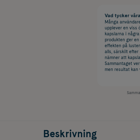
Vad tycker vår
Många användare
upplever en viss ö
kapslarna i några 
produkten ger en
effekten på luste
alls, särskilt eft
nämner att kapslar
Sammantaget verk
men resultat kan 
Samman
Beskrivning