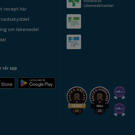
tillstånd av
Läkemedelsverket
t recept här
tnadsskyddet
ing om läkemedel
del
r vår app
2024