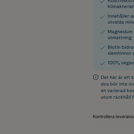
Kosttillskot
klimakteriet
Innehåller 
utvalda min
Magnesium bi
utmattning
Biotin bidra
slemhinnor 
100% vegans
Det här är ett
dos bör inte öv
en varierad kos
utom räckhåll 