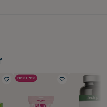
r
Nice Price