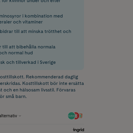
t för kvinnor under och efter
aminosyror i kombination med
eraler och vitaminer
drar till att minska trötthet och
r till att bibehålla normala
och normal hud
k och tillverkad i Sverige
 kosttillskott. Rekommenderad daglig
erskridas. Kosttillskott bör inte ersätta
t och en hälsosam livsstil. Förvaras
för små barn.