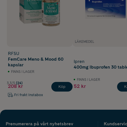
LÄKEMEDEL
RFSU
FemCare Meno & Mood 60
Ipren
kapslar
400mg Ibuprofen 30 tabl
FINNS I LAGER
FINNS I LAGER
3.3/5
(24)
208 kr
52 kr
Köp
K
Fri frakt Instabox
Prenumerera på vårt nyhetsbrev
Kundservi