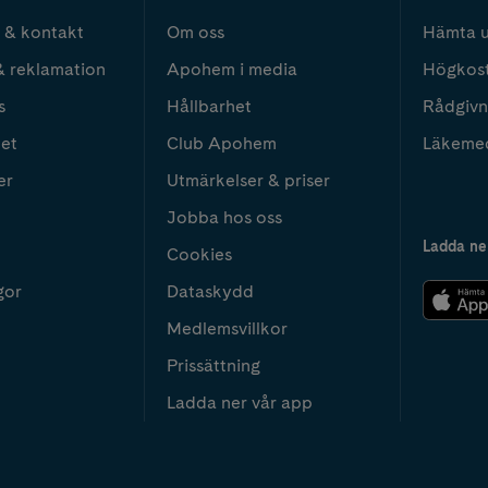
 & kontakt
Om oss
Hämta u
& reklamation
Apohem i media
Högkos
s
Hållbarhet
Rådgivn
het
Club Apohem
Läkeme
er
Utmärkelser & priser
Jobba hos oss
Ladda ne
Cookies
gor
Dataskydd
Medlemsvillkor
Prissättning
Ladda ner vår app