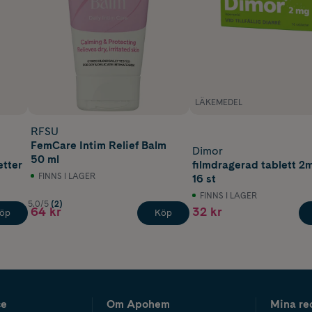
LÄKEMEDEL
RFSU
FemCare Intim Relief Balm
Dimor
50 ml
etter
filmdragerad tablett 2
FINNS I LAGER
16 st
FINNS I LAGER
5.0/5
(2)
64 kr
32 kr
öp
Köp
ce
Om Apohem
Mina re