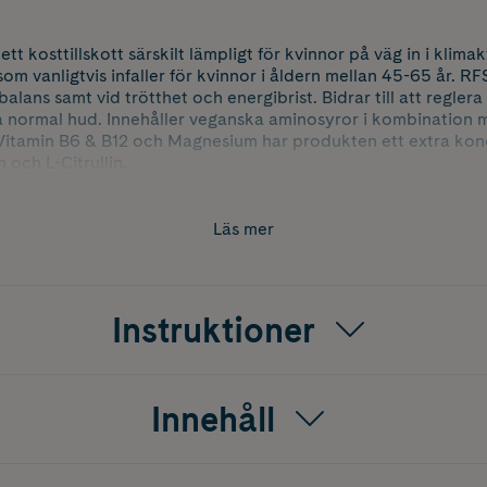
tt kosttillskott särskilt lämpligt för kvinnor på väg in i klimak
om vanligtvis infaller för kvinnor i åldern mellan 45-65 år. RF
alans samt vid trötthet och energibrist. Bidrar till att regler
a normal hud. Innehåller veganska aminosyror i kombination 
 Vitamin B6 & B12 och Magnesium har produkten ett extra konc
 och L-Citrullin.
att reglera hormonaktiviteten.
Läs mer
att minska trötthet och utmattning.
ar till en normal energiomsättning.
bibehålla normala slemhinnor och normal hud.
Instruktioner
inga animaliska ingredienser. Tillverkad i Sverige.
Innehåll