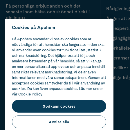
Få personliga erbjudanden och det
Rådgivning
senaste inom hälsa och skönhet direkt i
din inbox.
Ångerrätt 
Cookies på Apohem
Vår experti
Fyll i mailadress
Skicka
Tillgänglig
På Apohem använder vi oss av cookies som är
nödvändiga för att hemsidan ska fungera som den ska.
Återkallels
Vi använder även cookies för funktionalitet, statistik
och marknadsföring. Det hjälper oss att följa och
Leveranser
analysera beteenden på vår hemsida, så att vi kan ge
en mer personaliserad upplevelse och anpassa innehåll
Köpvillkor
samt rikta relevant marknadsföring. Vi delar även
Vanliga frå
informationen med våra samarbetspartners. Genom att
acceptera cookies samtycker du till vår användning av
cookies. Du kan även anpassa cookies. Läs mer under
vår
Cookie Policy
Godkänn cookies
Avvisa alla