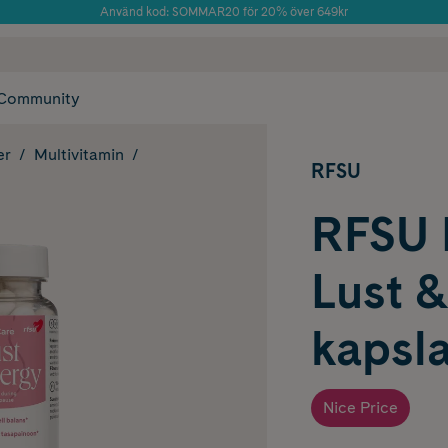
Använd kod: SOMMAR20 för 20% över 649kr
 frakt
✓ Rådgivning från farmaceuter & hudterapeuter
Årets Butik 2025 inom Skönhet
✓ Poäng på alla
Community
er
Multivitamin
RFSU
RFSU 
Lust 
kapsla
Nice Price