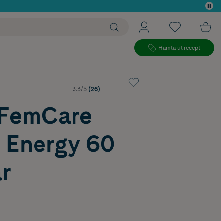
 köp*
Hämta ut recept
3.3/5
(26)
FemCare
& Energy 60
r