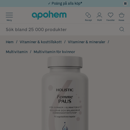
✓ Poäng på alla köp*
✓ Rådgivning från farmaceuter & hudterapeuter
Använd kod: SOMMAR20 för 20% över 649kr
Årets Butik 2025 inom Skönhet
✓ Fri frakt
Meny
Recept
Profil
Favoriter
Kassa
Hem
Vitaminer & kosttillskott
Vitaminer & mineraler
Multivitamin
Multivitamin för kvinnor