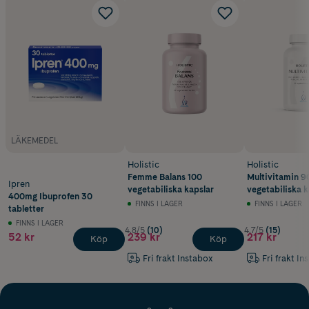
LÄKEMEDEL
Holistic
Holistic
Femme Balans 100
Multivitamin 9
Ipren
vegetabiliska kapslar
vegetabiliska k
400mg Ibuprofen 30
FINNS I LAGER
FINNS I LAGER
tabletter
FINNS I LAGER
4.8/5
(10)
4.7/5
(15)
52 kr
239 kr
217 kr
Köp
Köp
Fri frakt Instabox
Fri frakt In