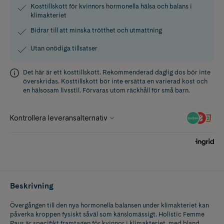
Kosttillskott för kvinnors hormonella hälsa och balans i
klimakteriet
Bidrar till att minska trötthet och utmattning
Utan onödiga tillsatser
Det här är ett kosttillskott. Rekommenderad daglig dos bör inte
överskridas. Kosttillskott bör inte ersätta en varierad kost och
en hälsosam livsstil. Förvaras utom räckhåll för små barn.
Beskrivning
Övergången till den nya hormonella balansen under klimakteriet kan
påverka kroppen fysiskt såväl som känslomässigt. Holistic Femme
Paus är specifikt framtagen för kvinnor i klimakteriet, med bland