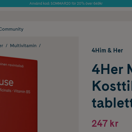
Använd kod: SOMMAR20 för 20% över 649kr
Årets Butik 2025 inom Skönhet
 frakt
✓ Rådgivning från farmaceuter & hudterapeuter
✓ Poäng på alla
Community
er
Multivitamin
4Him & Her
4Her 
Kostti
tablet
247 kr