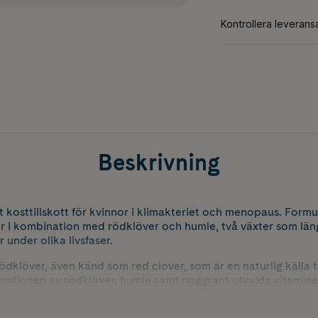
Beskrivning
kosttillskott för kvinnor i klimakteriet och menopaus. Formu
r i kombination med rödklöver och humle, två växter som län
r under olika livsfaser.
dklöver, även känd som red clover, som är en naturlig källa ti
nationen av rödklöver, humle samt noggrant utvalda vitamine
skott klimakteriet för kvinnor som söker ett dagligt tillskott u