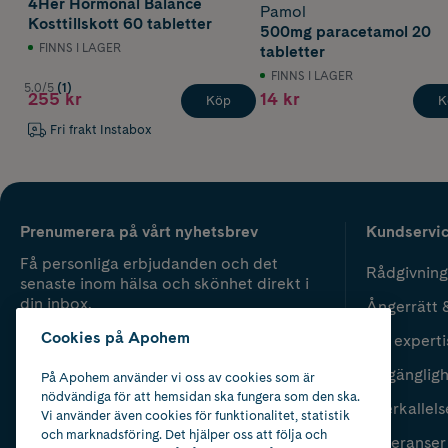
4Her Hormonal Balance
Pamol
Kosttillskott 60 tabletter
500mg paracetamol 20
FINNS I LAGER
tabletter
FINNS I LAGER
5.0/5
(1)
255 kr
14 kr
Köp
K
Fri frakt Instabox
Prenumerera på vårt nyhetsbrev
Kundservi
Få personliga erbjudanden och det
Rådgivning
senaste inom hälsa och skönhet direkt i
din inbox.
Ångerrätt 
Cookies på Apohem
Vår experti
Fyll i mailadress
Skicka
Tillgänglig
På Apohem använder vi oss av cookies som är
nödvändiga för att hemsidan ska fungera som den ska.
Återkallels
Vi använder även cookies för funktionalitet, statistik
och marknadsföring. Det hjälper oss att följa och
Leveranser