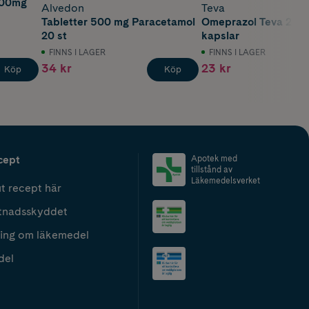
000mg
Alvedon
Teva
Tabletter 500 mg Paracetamol
Omeprazol Teva 20 
20 st
kapslar
FINNS I LAGER
FINNS I LAGER
34 kr
23 kr
Köp
Köp
cept
Apotek med
tillstånd av
Läkemedelsverket
t recept här
tnadsskyddet
ing om läkemedel
del