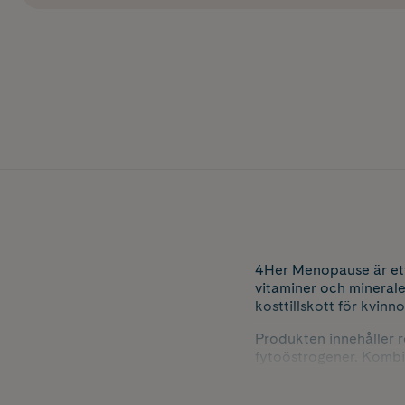
4Her Menopause är ett 
vitaminer och minerale
kosttillskott för kvinno
Produkten innehåller rö
fytoöstrogener. Kombi
detta till ett kosttill