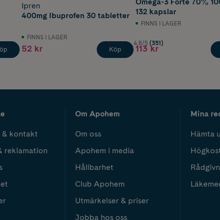
Omega-3 Forte 70% 1
Ipren
132 kapslar
400mg Ibuprofen 30 tabletter
FINNS I LAGER
FINNS I LAGER
4.8/5
(351)
52 kr
113 kr
öp
Köp
ce
Om Apohem
Mina re
 & kontakt
Om oss
Hämta u
& reklamation
Apohem i media
Högkos
s
Hållbarhet
Rådgivn
het
Club Apohem
Läkeme
er
Utmärkelser & priser
Jobba hos oss