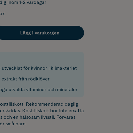
dig inom 1-2 vardagar
box
Lägg i varukorgen
t utvecklat för kvinnor i klimakteriet
 extrakt från rödklöver
noga utvalda vitaminer och mineraler
 kosttillskott. Rekommenderad daglig
erskridas. Kosttillskott bör inte ersätta
t och en hälsosam livsstil. Förvaras
för små barn.