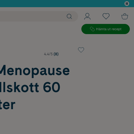
 köp*
Hämta ut recept
4.4/5
(8)
Menopause
llskott 60
ter