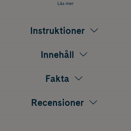
ig som söker tillskott klimakteriet, rödklöver klimakteriet el
Läs mer
 isoflavoner som en del av en balanserad livsstil.
Instruktioner
Innehåll
Fakta
Recensioner