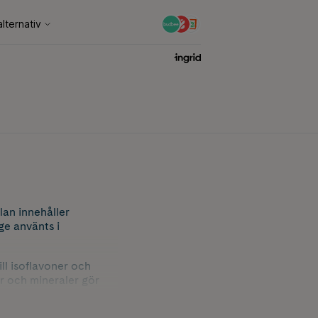
lan innehåller
ge använts i
ll isoflavoner och
r och mineraler gör
nder menopaus.