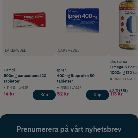
LÄKEMEDEL
LÄKEMEDEL
BioSalma
Omega-3 Fort
Pamol
Ipren
1000mg 132 kap
500mg paracetamol 20
400mg Ibuprofen 30
FINNS I LAGER
tabletter
tabletter
FINNS I LAGER
FINNS I LAGER
4.8/5
(351)
14 kr
52 kr
113 kr
Köp
Köp
Prenumerera på vårt nyhetsbrev