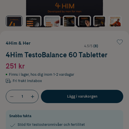
4Him & Her
4.5/5
(8)
4Him TestoBalance 60 Tabletter
251 kr
Finns i lager
,
hos dig inom 1-2 vardagar
Fri frakt Instabox
Lägg i varukorgen
Snabba fakta
Stöd för testosteronnivåer och fertilitet