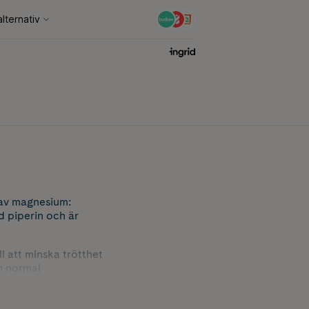
 av magnesium:
 piperin och är
l att minska trötthet
h normal
ghet och flera