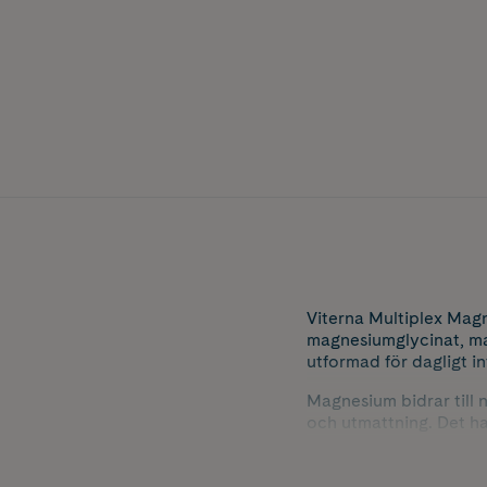
Viterna Multiplex Mag
magnesiumglycinat, ma
utformad för dagligt in
Magnesium bidrar till 
och utmattning. Det ha
proteinsyntes.
Viterna Multiplex Magn