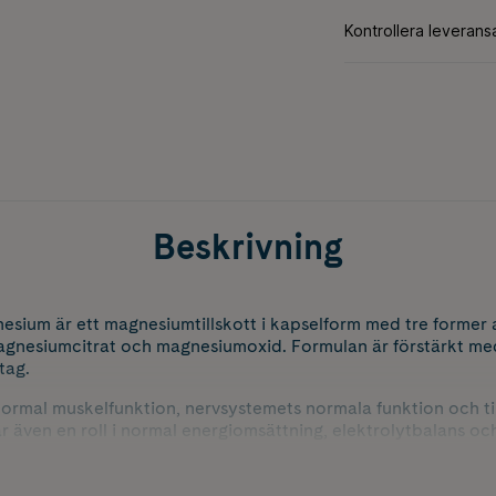
Beskrivning
nesium är ett magnesiumtillskott i kapselform med tre former
gnesiumcitrat och magnesiumoxid. Formulan är förstärkt med
tag.
normal muskelfunktion, nervsystemets normala funktion och til
r även en roll i normal energiomsättning, elektrolytbalans oc
esium passar dig som söker ett tillskott med hög biotillgängli