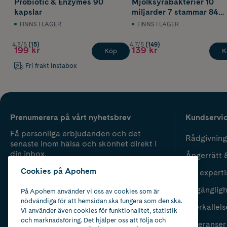
Probiotic & Enzymes 90
Mjölksyrabakterier 10
kapslar
miljarder 7 stammar 84
kapslar
FINNS I LAGER
FINNS I LAGER
4.3/5
(15)
4.7/5
(149)
199 kr
139 kr
Köp
K
Fri frakt Instabox
Prenumerera på vårt nyhetsbrev
Kundservi
Få personliga erbjudanden och det
Rådgivning
senaste inom hälsa och skönhet direkt i
din inbox.
Ångerrätt 
Cookies på Apohem
Vår experti
Fyll i mailadress
Skicka
Tillgänglig
På Apohem använder vi oss av cookies som är
nödvändiga för att hemsidan ska fungera som den ska.
Återkallels
Vi använder även cookies för funktionalitet, statistik
och marknadsföring. Det hjälper oss att följa och
Leveranser