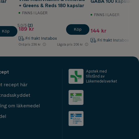
lar
GABA 100 kapslar
+ Greens & Reds 180 kapslar
FINNS I LAGER
FINNS I LAGER
5.0/5
(2)
189 kr
Köp
144 kr
Köp
Fri frakt Instabox
Fri frakt Instabox
Ord.pris
236 kr
Lägsta pris
206 kr
cept
Apotek med
tillstånd av
Läkemedelsverket
t recept här
tnadsskyddet
ing om läkemedel
del