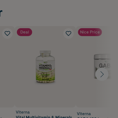
r
Deal
Nice Price
Viterna
Viterna
Vital Multivitamin & Minerals