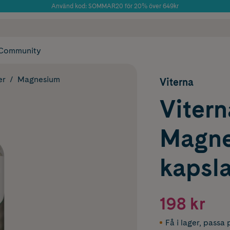
Använd kod: SOMMAR20 för 20% över 649kr
Årets Butik 2025 inom Skönhet
 frakt
✓ Rådgivning från farmaceuter & hudterapeuter
✓ Poäng på alla
Community
er
Magnesium
Viterna
Vitern
Magne
kapsla
198 kr
Få i lager
,
passa p