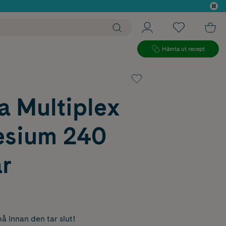
 köp*
Hämta ut recept
a Multiplex
sium 240
r
å innan den tar slut!