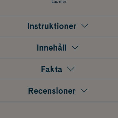
Läs mer
källor. Produkten är särskilt lämplig för aktiva personer och 
v.
Instruktioner
Innehåll
Fakta
Recensioner