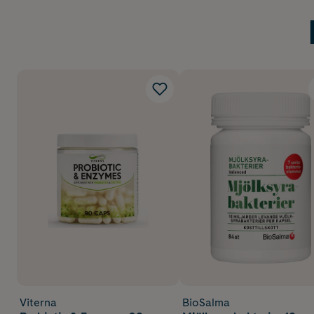
Viterna
BioSalma