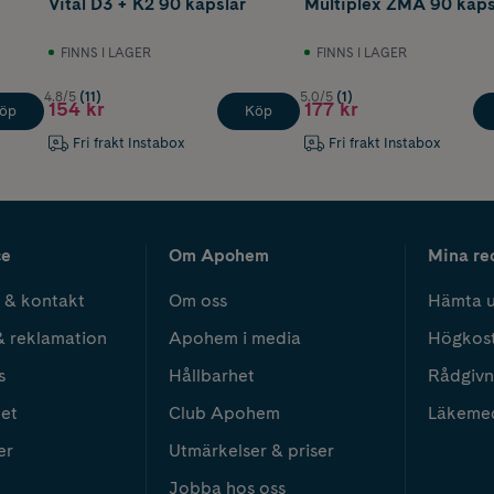
Vital D3 + K2 90 kapslar
Multiplex ZMA 90 kaps
FINNS I LAGER
FINNS I LAGER
4.8/5
(11)
5.0/5
(1)
154 kr
177 kr
öp
Köp
Fri frakt Instabox
Fri frakt Instabox
ce
Om Apohem
Mina re
 & kontakt
Om oss
Hämta u
& reklamation
Apohem i media
Högkos
s
Hållbarhet
Rådgivn
het
Club Apohem
Läkeme
er
Utmärkelser & priser
Jobba hos oss