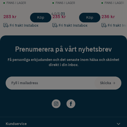
tuggtabletter
FINNS I LAGER
FINNS I LAGER
FINNS I LAGER
4.0/5
(1)
283 kr
235 kr
236 kr
Köp
Köp
Fri frakt Instabox
Fri frakt Instabox
Fri frakt In
Prenumerera på vårt nyhetsbrev
Få personliga erbjudanden och det senaste inom hälsa och skönhet
direkt i din inbox.
Fyll i mailadress
Skicka
Kundservice