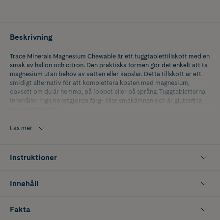
Beskrivning
Trace Minerals Magnesium Chewable är ett tuggtablettillskott med en
smak av hallon och citron. Den praktiska formen gör det enkelt att ta
magnesium utan behov av vatten eller kapslar. Detta tillskott är ett
smidigt alternativ för att komplettera kosten med magnesium,
oavsett om du är hemma, på jobbet eller på språng. Tuggtabletterna
innehåller inga konstgjorda färg- eller smakämnen och är glutenfria
och veganvänliga.
Antal: 120 tuggtabletter
Läs mer
Instruktioner
Innehåll
Fakta