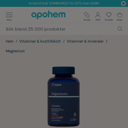
Använd kod: SOMMAR20 för 20% över 649kr
Årets Butik 2025 inom Skönhet
✓ Fri frakt
Meny
Recept
Profil
Favoriter
Kassa
✓ Rådgivning från farmaceuter & hudterapeuter
✓ Poäng på alla köp*
Hem
Vitaminer & kosttillskott
Vitaminer & mineraler
Magnesium