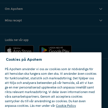
Om Apohem
Mina recept
Ladda ner vår app
Cookies på Apohem
På Apohem använder vi oss av cookies som är nödvändiga för
Apotek med tillstånd
att hemsidan ska fungera som den ska. Vi använder även cookies
av Läkemedelsverket
för funktionalitet, statistik och marknadsföring. Det hjälper oss
att följa och analysera beteenden på vår hemsida, så att vi kan
ge en mer personaliserad upplevelse och anpassa innehåll samt
rikta relevant marknadsföring. Vi delar även informationen med
våra samarbetspartners. Genom att acceptera cookies
samtycker du till vår användning av cookies. Du kan även
2024
anpassa cookies. Läs mer under vår
Cookie Policy