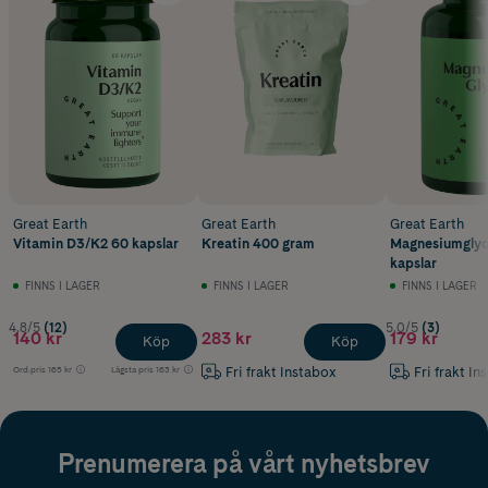
Great Earth
Great Earth
Great Earth
Vitamin D3/K2 60 kapslar
Kreatin 400 gram
Magnesiumglyc
kapslar
FINNS I LAGER
FINNS I LAGER
FINNS I LAGER
4.8/5
(12)
5.0/5
(3)
140 kr
283 kr
179 kr
Köp
Köp
Fri frakt Instabox
Fri frakt In
Ord.pris
165 kr
Lägsta pris
163 kr
Prenumerera på vårt nyhetsbrev