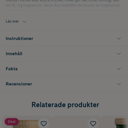
blanda i vatten eller andra drycker, vilket gör det till ett smidigt sätt
att få i sig magnesium. Varje dos innehåller tre former av magnesium:
magnesium malat, magnesium laktat och magnesium bisglycinat, som
är lättupptagliga för kroppen. Förpackningen innehåller 57 portioner.
Läs mer
Instruktioner
Innehåll
Fakta
Recensioner
Relaterade produkter
Deal