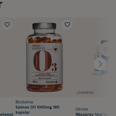
r
LÄKEMEDEL
BioSalma
Salmon Oil 1000mg 180
Otrivin
kapslar
cetamol
Nässpray 1mg/ml 10 