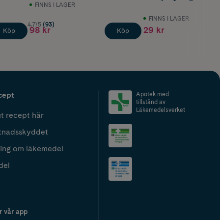
FINNS I LAGER
FINNS I LAGER
4.7/5
(93)
98 kr
29 kr
Köp
Köp
cept
Apotek med
tillstånd av
Läkemedelsverket
t recept här
tnadsskyddet
ing om läkemedel
del
r vår app