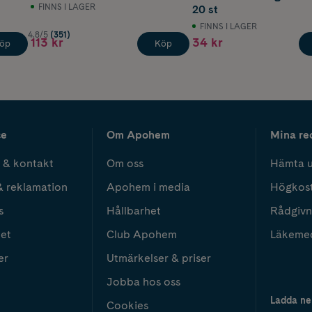
FINNS I LAGER
20 st
FINNS I LAGER
4.8/5
(351)
113 kr
34 kr
öp
Köp
ce
Om Apohem
Mina re
 & kontakt
Om oss
Hämta u
& reklamation
Apohem i media
Högkos
s
Hållbarhet
Rådgivn
het
Club Apohem
Läkeme
er
Utmärkelser & priser
Jobba hos oss
Ladda ne
Cookies