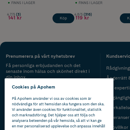
FINNS I LAGER
FINNS I LAGER
4.7/5
(3)
4.8/5
(316)
141 kr
119 kr
Köp
K
Prenumerera på vårt nyhetsbrev
Kundservi
Få personliga erbjudanden och det
Rådgivning
senaste inom hälsa och skönhet direkt i
din inbox.
Ångerrätt 
Cookies på Apohem
Vår experti
Fyll i mailadress
Skicka
Tillgänglig
På Apohem använder vi oss av cookies som är
nödvändiga för att hemsidan ska fungera som den ska.
Återkallels
Vi använder även cookies för funktionalitet, statistik
och marknadsföring. Det hjälper oss att följa och
Leveranser
analysera beteenden på vår hemsida, så att vi kan ge
en mer personaliserad upplevelse och anpassa innehåll
Köpvillkor