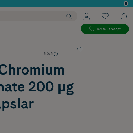
 köp*
Hämta ut recept
5.0/5
(1)
Chromium
nate 200 µg
pslar