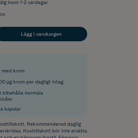
dig inom 1-2 vardagar
box
Lägg i varukorgen
tt med krom
00 µg krom per dagligt intag
att bibehålla normala
nivåer
ka kapslar
 kosttillskott. Rekommenderad daglig
erskridas. Kosttillskott bör inte ersätta
t och en hälsosam livsstil. Förvaras