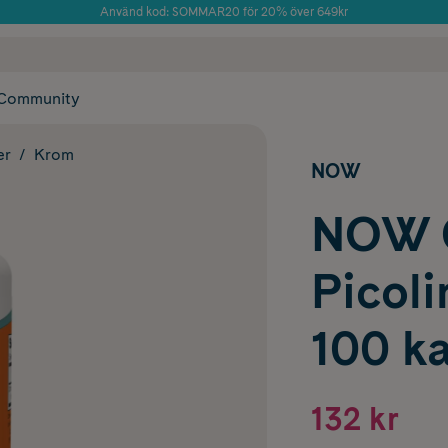
Använd kod: SOMMAR20 för 20% över 649kr
Årets Butik 2025 inom Skönhet
 frakt
✓ Rådgivning från farmaceuter & hudterapeuter
✓ Poäng på alla
Community
er
Krom
NOW
NOW 
Picoli
100 ka
132 kr