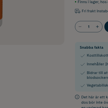
Finns i lager
,
hos 
Fri frakt Insta
Snabba fakta
Kosttillsko
Innehåller 2
Bidrar till 
blodsocker
Vegetabilis
Det här är ett
dos bör inte öv
en varierad kos