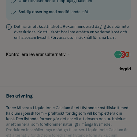
Utan tillsatser och lättupptagligt kalcium
Smidig dosering med medföljande mått
Det här är ett kosttillskott. Rekommenderad daglig dos bör inte
överskridas. Kosttillskott bör inte ersätta en varierad kost och
en hälsosam livsstil. Förvaras utom räckhåll för små barn.
Beskrivning
Trace Minerals Liquid Ionic Calcium är ett flytande kosttillskott med
kalcium i jonisk form – praktiskt för dig som vill komplettera din
kost. Den flytande formen gör det enkelt att dosera och ta. Kalcium
är ett mineral som förekommer naturligt i många livsmedel.
Produkten innehåller inga onödiga tillsatser. Liquid Ionic Calcium är
ett alternativ för dig som föredrar en flytande form av kalcium.