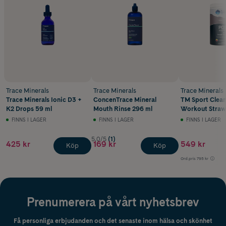
Trace Minerals
Trace Minerals
Trace Minerals
Trace Minerals Ionic D3 +
ConcenTrace Mineral
TM Sport Clean
K2 Drops 59 ml
Mouth Rinse 296 ml
Workout Straw
Lemonade 460
FINNS I LAGER
FINNS I LAGER
FINNS I LAGER
5.0/5
(1)
425 kr
169 kr
549 kr
Köp
Köp
Ord.pris
795 kr
Prenumerera på vårt nyhetsbrev
Få personliga erbjudanden och det senaste inom hälsa och skönhet