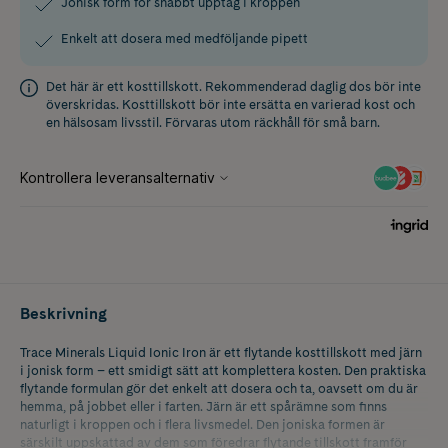
Jonisk form för snabbt upptag i kroppen
Enkelt att dosera med medföljande pipett
Det här är ett kosttillskott. Rekommenderad daglig dos bör inte
överskridas. Kosttillskott bör inte ersätta en varierad kost och
en hälsosam livsstil. Förvaras utom räckhåll för små barn.
Beskrivning
Trace Minerals Liquid Ionic Iron är ett flytande kosttillskott med järn
i jonisk form – ett smidigt sätt att komplettera kosten. Den praktiska
flytande formulan gör det enkelt att dosera och ta, oavsett om du är
hemma, på jobbet eller i farten. Järn är ett spårämne som finns
naturligt i kroppen och i flera livsmedel. Den joniska formen är
särskilt uppskattad av dem som föredrar flytande tillskott framför