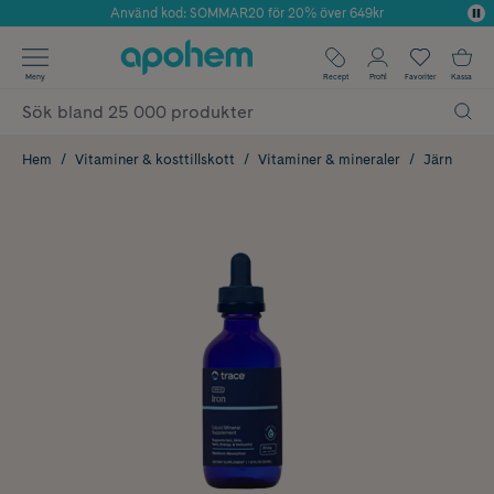
Använd kod: SOMMAR20 för 20% över 649kr
Årets Butik 2025 inom Skönhet
✓ Fri frakt
Meny
Recept
Profil
Favoriter
Kassa
✓ Rådgivning från farmaceuter & hudterapeuter
✓ Poäng på alla köp*
Hem
Vitaminer & kosttillskott
Vitaminer & mineraler
Järn