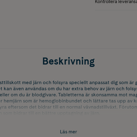
Beskrivning
ttillskott med järn och folsyra speciellt anpassat dig som är g
ttet kan även användas om du har extra behov av järn och folsyr
 eller om du är blodgivare. Tabletterna är skonsamma mot mage
er hemjärn som är hemoglobinbundet och lättare tas upp av k
yra eftersom det bidrar till en normal vävnadstillväxt. Föruto
 som bidrar till en bättre upptagning av järn.
Läs mer