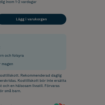
dig inom 1-2 vardagar
Lägg i varukorgen
t
ärn och folsyra
r magen
 kosttillskott. Rekommenderad daglig
erskridas. Kosttillskott bör inte ersätta
t och en hälsosam livsstil. Förvaras
för små barn.