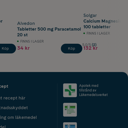
Solgar
er
Calcium Magnesium P
Alvedon
100 tabletter
Tabletter 500 mg Paracetamol
FINNS I LAGER
20 st
FINNS I LAGER
5.0/5
(2)
34 kr
132 kr
Köp
Köp
cept
Apotek med
tillstånd av
Läkemedelsverket
t recept här
tnadsskyddet
ing om läkemedel
del