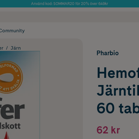
Använd kod: SOMMAR20 för 20% över 649kr
Årets Butik 2025 inom Skönhet
 frakt
✓ Rådgivning från farmaceuter & hudterapeuter
✓ Poäng på alla
Community
er
Järn
Pharbio
Hemof
Järnti
60 tab
62 kr