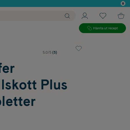
 köp*
Hämta ut recept
5.0/5
(5)
er
llskott Plus
letter