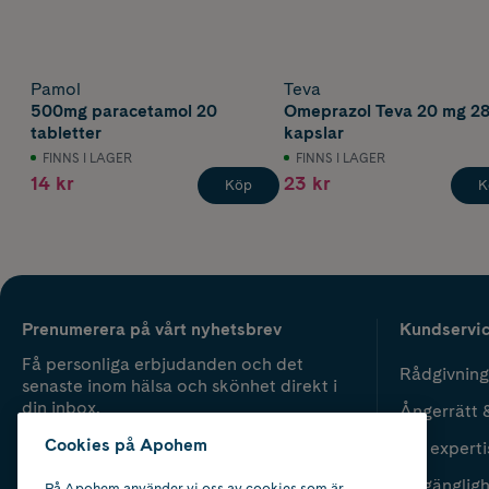
Pamol
Teva
500mg paracetamol 20
Omeprazol Teva 20 mg 2
tabletter
kapslar
FINNS I LAGER
FINNS I LAGER
14 kr
23 kr
Köp
K
Prenumerera på vårt nyhetsbrev
Kundservi
Få personliga erbjudanden och det
Rådgivning
senaste inom hälsa och skönhet direkt i
din inbox.
Ångerrätt 
Cookies på Apohem
Vår experti
Fyll i mailadress
Skicka
Tillgänglig
På Apohem använder vi oss av cookies som är