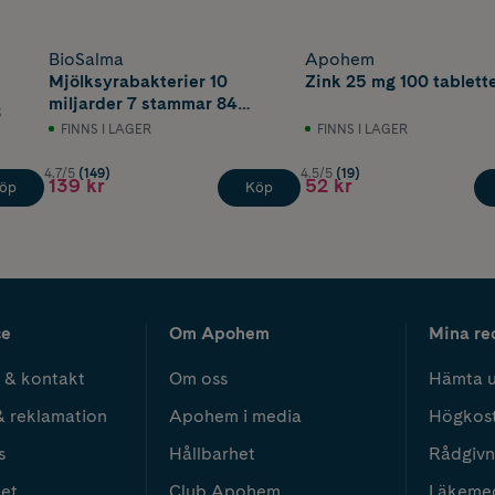
BioSalma
Apohem
Mjölksyrabakterier 10
Zink 25 mg 100 tablett
miljarder 7 stammar 84
8
kapslar
FINNS I LAGER
FINNS I LAGER
4.7/5
(149)
4.5/5
(19)
139 kr
52 kr
öp
Köp
ce
Om Apohem
Mina re
 & kontakt
Om oss
Hämta u
& reklamation
Apohem i media
Högkos
s
Hållbarhet
Rådgivn
het
Club Apohem
Läkeme