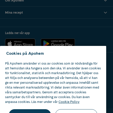
Om Apohem
Mina recept
Ladda ner vår app
Cookies på Apohem
På Apohem använder vi oss av cookies som är nödvändiga för
Apotek med tillstånd
att hemsidan ska fungera som den ska. Vi använder även cookies
av Läkemedelsverket
för funktionalitet, statistik och marknadsföring. Det hjälper oss
att följa och analysera beteenden på vår hemsida, så att vi kan
ge en mer personaliserad upplevelse och anpassa innehåll samt
rikta relevant marknadsföring. Vi delar även informationen med
våra samarbetspartners. Genom att acceptera cookies
samtycker du till vår användning av cookies. Du kan även
2024
anpassa cookies. Läs mer under vår
Cookie Policy