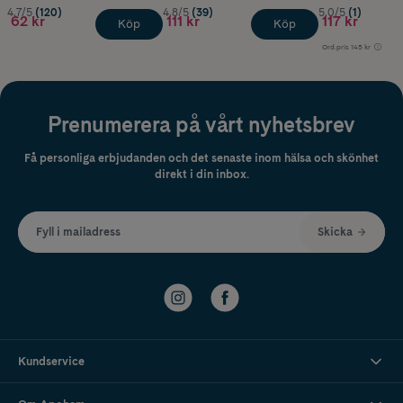
4.7/5
(120)
4.8/5
(39)
5.0/5
(1)
62 kr
111 kr
117 kr
Köp
Köp
Ord.pris
145 kr
Prenumerera på vårt nyhetsbrev
Få personliga erbjudanden och det senaste inom hälsa och skönhet
direkt i din inbox.
Fyll i mailadress
Skicka
Kundservice