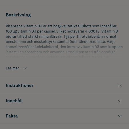
Beskrivning
Vitaprana Vitamin D3 är ett högkvalitativt tillskott som innehåller
100 µg vitamin D3 per kapsel, vilket motsvarar 4 000 IE. Vitamin D
bidrar till ett starkt immunförsvar, hjälper till att bibehålla normal
benstomme och muskelstyrka samt stöder tändernas hälsa. Varje
kapsel innehåller kolekalciferol, den form av vitamin D3 som kroppen
lättast kan absorbera och använda. Produkten är fri från onödiga
tillsatser och innehåller endast rismjöl som fyllnad. Kapseln är
tillverkad av pullulan, vilket gör den vegetabilisk och lämplig för
veganer. För bästa effekt tas Vitamin D3 tillsammans med en måltid
Läs mer
som innehåller fett, eftersom det är ett fettlösligt vitamin.
Trots att kroppen kan producera vitamin D när huden exponeras för
Instruktioner
solljus är det ofta svårt att få tillräckligt, särskilt under
vintermånaderna eller i områden med begränsat solljus. Ett dagligt
tillskott som Vitaprana Vitamin D3 är därför ett enkelt sätt att
Innehåll
säkerställa att du får tillräckliga nivåer året runt. Innehåller 110
kapslar.
Fakta