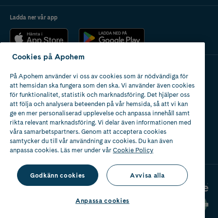
Ladda ner vår app
Cookies på Apohem
På Apohem använder vi oss av cookies som är nödvändiga för
Apotek med tillstånd
att hemsidan ska fungera som den ska. Vi använder även cookies
av Läkemedelsverket
för funktionalitet, statistik och marknadsföring. Det hjälper oss
att följa och analysera beteenden på vår hemsida, så att vi kan
ge en mer personaliserad upplevelse och anpassa innehåll samt
rikta relevant marknadsföring. Vi delar även informationen med
våra samarbetspartners. Genom att acceptera cookies
samtycker du till vår användning av cookies. Du kan även
2024
anpassa cookies. Läs mer under vår
Cookie Policy
Godkänn cookies
Avvisa alla
Anpassa cookies