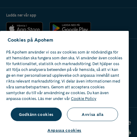
Ladda ner vår app
Cookies på Apohem
På Apohem använder vi oss av cookies som är nödvändiga för
Apotek med tillstånd
att hemsidan ska fungera som den ska. Vi använder även cookies
av Läkemedelsverket
för funktionalitet, statistik och marknadsföring. Det hjälper oss
att följa och analysera beteenden på vår hemsida, så att vi kan
ge en mer personaliserad upplevelse och anpassa innehåll samt
rikta relevant marknadsföring. Vi delar även informationen med
våra samarbetspartners. Genom att acceptera cookies
samtycker du till vår användning av cookies. Du kan även
2024
anpassa cookies. Läs mer under vår
Cookie Policy
Godkänn cookies
Avvisa alla
Anpassa cookies