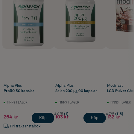
Alpha Plus
Alpha Plus
Modifast
Pro30 30 kapslar
Selen 200 µg 90 kapslar
LCD Pulver Cho
FINNS I LAGER
FINNS I LAGER
FINNS I LAGER
4.0/5
(1)
4.7/5
(115)
264 kr
103 kr
132 kr
Köp
Köp
Fri frakt Instabox