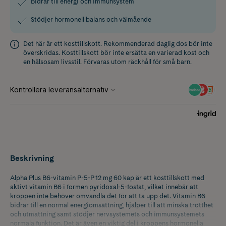
Bidrar till energi och immunsystem
Stödjer hormonell balans och välmående
Det här är ett kosttillskott. Rekommenderad daglig dos bör inte
överskridas. Kosttillskott bör inte ersätta en varierad kost och
en hälsosam livsstil. Förvaras utom räckhåll för små barn.
Beskrivning
Alpha Plus B6-vitamin P-5-P 12 mg 60 kap är ett kosttillskott med
aktivt vitamin B6 i formen pyridoxal-5-fosfat, vilket innebär att
kroppen inte behöver omvandla det för att ta upp det. Vitamin B6
bidrar till en normal energiomsättning, hjälper till att minska trötthet
och utmattning samt stödjer nervsystemets och immunsystemets
normala funktion. Det är även en viktig del i kroppens hormonella