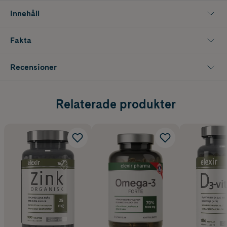
Elexir B-vitamin Komplex vegetabiliska kapslar är fri från
Innehåll
konserveringsmedel och artificiella färg- och smakämnen.
Elexir Pharma uppdaterar successivt sin design. Under en
Fakta
övergångsperiod kan förpackningen därför variera mellan den äldre
och den nya designen. Produktens innehåll och kvalitet är
oförändrad.
Recensioner
Relaterade produkter