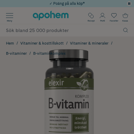
✓ Poäng på alla köp*
✓ Rådgivning från farmaceuter & hudterapeuter
Använd kod: SOMMAR20 för 20% över 649kr
Årets Butik 2025 inom Skönhet
✓ Fri frakt
Meny
Recept
Profil
Favoriter
Kassa
Hem
Vitaminer & kosttillskott
Vitaminer & mineraler
B-vitaminer
B-vitaminkomplex