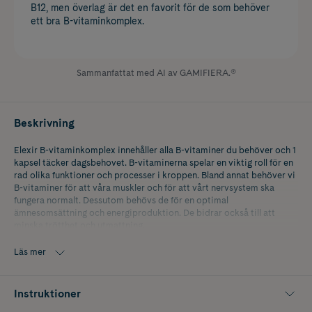
B12, men överlag är det en favorit för de som behöver
ett bra B-vitaminkomplex.
Sammanfattat med AI av GAMIFIERA.®
Beskrivning
Elexir B-vitaminkomplex innehåller alla B-vitaminer du behöver och 1
kapsel täcker dagsbehovet. B-vitaminerna spelar en viktig roll för en
rad olika funktioner och processer i kroppen. Bland annat behöver vi
B-vitaminer för att våra muskler och för att vårt nervsystem ska
fungera normalt. Dessutom behövs de för en optimal
ämnesomsättning och energiproduktion. De bidrar också till att
minska trötthet och utmattning.
Personer som utsätts för stress och fysisk aktivitet, som ökar
Läs mer
förbrukningen av B-vitaminer, har ett ökat behov. Den som äter en
ensidig kost kan också må bra av att äta extra B-vitaminer för att
säkerställa sitt intag. Kom ihåg att kosttillskott inte bör ersätta en
Instruktioner
varierad kost och en hälsosam livsstil.