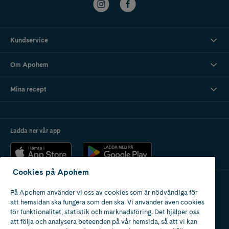
Kundservice
Om Apohem
Mina recept
Ladda ner vår app
Cookies på Apohem
På Apohem använder vi oss av cookies som är nödvändiga för
Apotek med tillstånd
att hemsidan ska fungera som den ska. Vi använder även cookies
av Läkemedelsverket
för funktionalitet, statistik och marknadsföring. Det hjälper oss
att följa och analysera beteenden på vår hemsida, så att vi kan