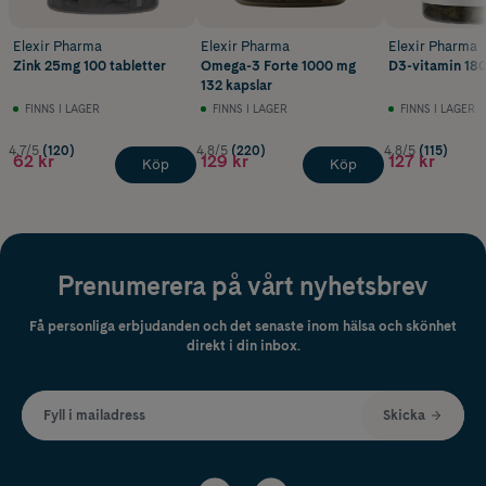
Elexir Pharma
Elexir Pharma
Elexir Pharma
Zink 25mg 100 tabletter
Omega-3 Forte 1000 mg
D3-vitamin 180
132 kapslar
FINNS I LAGER
FINNS I LAGER
FINNS I LAGER
4.7/5
(120)
4.8/5
(220)
4.8/5
(115)
62 kr
129 kr
127 kr
Köp
Köp
Prenumerera på vårt nyhetsbrev
Få personliga erbjudanden och det senaste inom hälsa och skönhet
direkt i din inbox.
Fyll i mailadress
Skicka