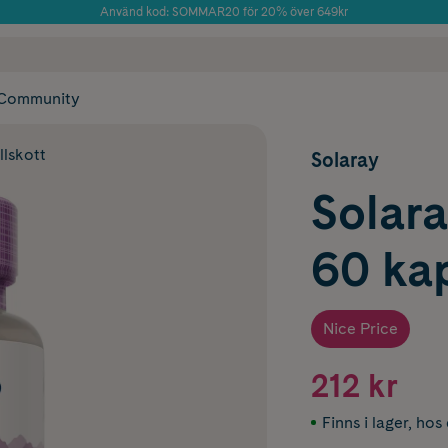
Använd kod: SOMMAR20 för 20% över 649kr
 frakt
✓ Rådgivning från farmaceuter & hudterapeuter
Årets Butik 2025 inom Skönhet
✓ Poäng på alla
Community
llskott
Solaray
Solara
60 ka
Nice Price
212 kr
Finns i lager
,
hos 