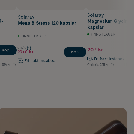
Solaray
Solaray
R-
Magnesium Glycinat 
Mega B-Stress 120 kapslar
kapslar
FINNS I LAGER
FINNS I LAGER
5.0/5
(1)
207 kr
Köp
257 kr
Köp
Fri frakt Instabox
Fri frakt Instabox
s
374 kr
Ord.pris
255 kr
Lägsta 