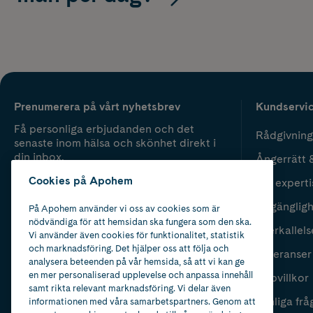
Prenumerera på vårt nyhetsbrev
Kundservi
Få personliga erbjudanden och det
Rådgivning
senaste inom hälsa och skönhet direkt i
din inbox.
Ångerrätt 
Cookies på Apohem
Vår experti
Fyll i mailadress
Skicka
Tillgänglig
På Apohem använder vi oss av cookies som är
nödvändiga för att hemsidan ska fungera som den ska.
Återkallels
Vi använder även cookies för funktionalitet, statistik
och marknadsföring. Det hjälper oss att följa och
Leveranser
analysera beteenden på vår hemsida, så att vi kan ge
en mer personaliserad upplevelse och anpassa innehåll
Köpvillkor
samt rikta relevant marknadsföring. Vi delar även
Vanliga frå
informationen med våra samarbetspartners. Genom att