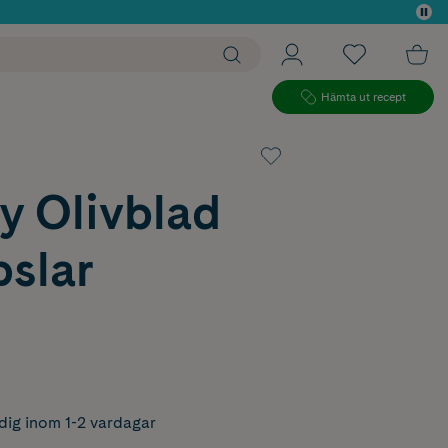
 köp*
Hämta ut recept
y Olivblad
pslar
dig inom 1-2 vardagar