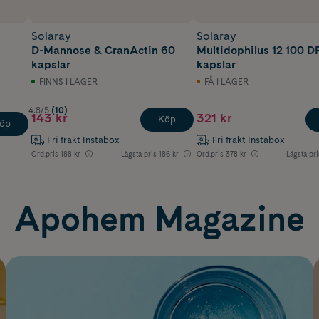
Solaray
Solaray
D-Mannose & CranActin 60
Multidophilus 12 100 D
e
kapslar
kapslar
FINNS I LAGER
FÅ I LAGER
4.8/5
(10)
143 kr
321 kr
Köp
öp
Fri frakt Instabox
Fri frakt Instabox
Ord.pris
188 kr
Lägsta pris
186 kr
Ord.pris
378 kr
Lägsta pri
Apohem Magazine