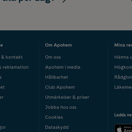
ce
Om Apohem
Mina re
 & kontakt
Om oss
Hämta u
& reklamation
Apohem i media
Högkos
s
Hållbarhet
Rådgivn
het
Club Apohem
Läkeme
er
Utmärkelser & priser
Jobba hos oss
Ladda ne
Cookies
gor
Dataskydd