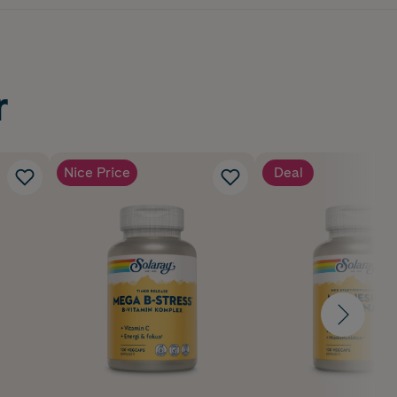
r
Nice Price
Deal