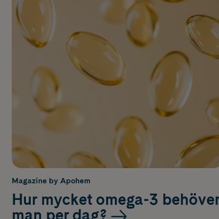
Magazine by Apohem
Hur mycket omega-3 behöve
man per dag?