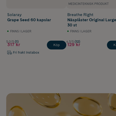
MEDICINTEKNISK PRODUKT
Solaray
Breathe Right
Grape Seed 60 kapslar
Näsplåster Original Larg
30 st
FINNS I LAGER
FINNS I LAGER
5.0/5
(1)
4.3/5
(12)
317 kr
129 kr
Köp
K
Fri frakt Instabox