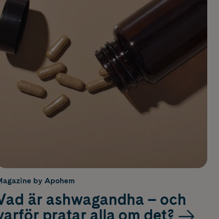
Magazine by Apohem
Vad är ashwagandha – och
varför pratar alla om det?