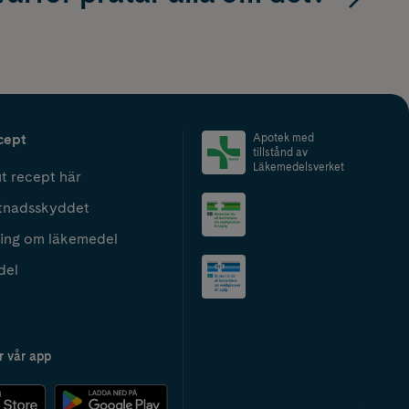
cept
Apotek med
tillstånd av
Läkemedelsverket
t recept här
tnadsskyddet
ing om läkemedel
del
r vår app