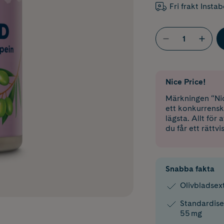
Fri frakt Insta
Nice Price!
Märkningen “Nic
ett konkurrensk
lägsta. Allt för
du får ett rättvi
Snabba fakta
Olivbladsex
Standardise
55 mg