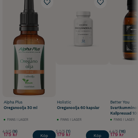
Alpha Plus
Holistic
Better You
Oreganoolja 30 ml
Oreganoolja 60 kapslar
Svartkumminol
Kallpressad 10
FINNS I LAGER
FINNS I LAGER
FINNS I LAGER
4.9/5
(9)
5.0/5
(1)
4.4/5
(16)
175 kr
179 kr
179 kr
Köp
Köp