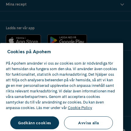
Mina recept
Ladda ner vår app
Cookies på Apohem
På Apohem använder vi oss av cookies som är nödvändiga för
Apotek med tillstånd
att hemsidan ska fungera som den ska. Vi använder även cookies
av Läkemedelsverket
för funktionalitet, statistik och marknadsföring. Det hjälper oss
att följa och analysera beteenden på vår hemsida, så att vi kan
ge en mer personaliserad upplevelse och anpassa innehåll samt
rikta relevant marknadsföring. Vi delar även informationen med
våra samarbetspartners. Genom att acceptera cookies
samtycker du till vår användning av cookies. Du kan även
2024
anpassa cookies. Läs mer under vår
Cookie Policy
Godkänn cookies
Avvisa alla