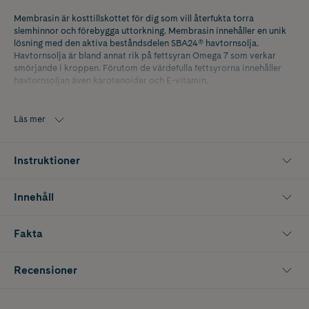
Membrasin är kosttillskottet för dig som vill återfukta torra
slemhinnor och förebygga uttorkning. Membrasin innehåller en unik
lösning med den aktiva beståndsdelen SBA24® havtornsolja.
Havtornsolja är bland annat rik på fettsyran Omega 7 som verkar
smörjande i kroppen. Förutom de värdefulla fettsyrorna innehåller
havtornsoljan även karotenoider och E-vitamin.
Karotenoiderna kan kroppen sedan omvandla till A-vitamin, som i sin
tur hjälper till att bibehålla normala slemhinnor normal hud och
Läs mer
normal synfårmåga. Utmärkt för dig som har problem med torra
slemhinnor i ögon, mun eller underliv. Normalt fungerande slemhinnor
kan tack vare sin smörjande funktion göra stor skillnad för vår hälsa,
Instruktioner
livskvalitet och välbefinnande.
Innehåll
Fakta
Recensioner