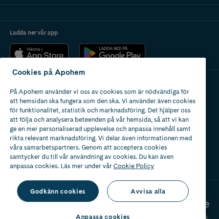
Ladda ner vår app
Cookies på Apohem
På Apohem använder vi oss av cookies som är nödvändiga för
Apotek med tillstånd
att hemsidan ska fungera som den ska. Vi använder även cookies
av Läkemedelsverket
för funktionalitet, statistik och marknadsföring. Det hjälper oss
att följa och analysera beteenden på vår hemsida, så att vi kan
ge en mer personaliserad upplevelse och anpassa innehåll samt
rikta relevant marknadsföring. Vi delar även informationen med
våra samarbetspartners. Genom att acceptera cookies
samtycker du till vår användning av cookies. Du kan även
2024
anpassa cookies. Läs mer under vår
Cookie Policy
Godkänn cookies
Avvisa alla
Anpassa cookies