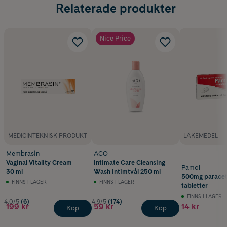
Relaterade produkter
Nice Price
MEDICINTEKNISK PRODUKT
LÄKEMEDEL
Membrasin
ACO
Vaginal Vitality Cream
Intimate Care Cleansing
Pamol
30 ml
Wash Intimtvål 250 ml
500mg paracet
FINNS I LAGER
FINNS I LAGER
tabletter
FINNS I LAGER
4.0/5
(6)
4.9/5
(174)
199 kr
59 kr
14 kr
Köp
Köp