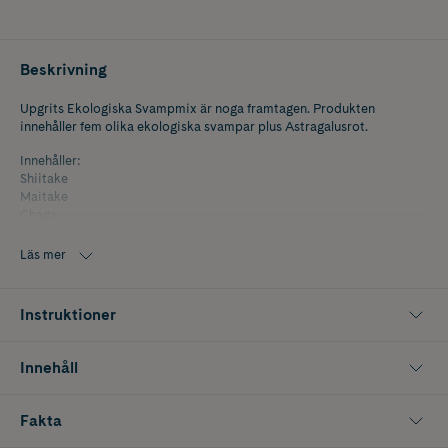
Beskrivning
Upgrits Ekologiska Svampmix är noga framtagen. Produkten
innehåller fem olika ekologiska svampar plus Astragalusrot.
Innehåller:
Shiitake
Maitake
Chaga
Reishi
Lion's Mane
Läs mer
Instruktioner
Innehåll
Fakta