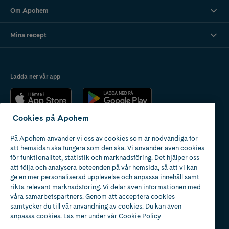
Om Apohem
Mina recept
Ladda ner vår app
Cookies på Apohem
På Apohem använder vi oss av cookies som är nödvändiga för
Apotek med tillstånd
att hemsidan ska fungera som den ska. Vi använder även cookies
av Läkemedelsverket
för funktionalitet, statistik och marknadsföring. Det hjälper oss
att följa och analysera beteenden på vår hemsida, så att vi kan
ge en mer personaliserad upplevelse och anpassa innehåll samt
rikta relevant marknadsföring. Vi delar även informationen med
våra samarbetspartners. Genom att acceptera cookies
samtycker du till vår användning av cookies. Du kan även
2024
anpassa cookies. Läs mer under vår
Cookie Policy