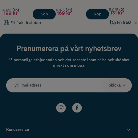
5.0/5
(2)
4.4/5
(16)
4.8/5
(31)
131 kr
199 kr
169 kr
Köp
Köp
Fri frakt In
Fri frakt Instabox
Prenumerera på vårt nyhetsbrev
Få personliga erbjudanden och det senaste inom hälsa och skönhet
direkt i din inbox.
Fyll i mailadress
Skicka
Kundservice