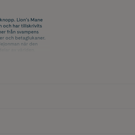
 knopp. Lion’s Mane
och har tillskrivits
mer från svampens
er och betaglukaner.
 lejonman när den
elar av världen.