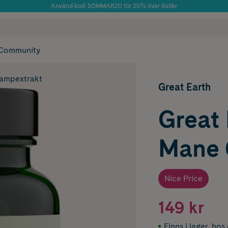
Använd kod: SOMMAR20 för 20% över 649kr
 frakt
✓ Rådgivning från farmaceuter & hudterapeuter
Årets Butik 2025 inom Skönhet
✓ Poäng på alla
Community
vampextrakt
Great Earth
Great 
Mane 
Nice Price
149 kr
Finns i lager
,
hos 