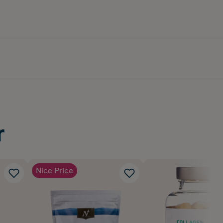
r
Nice Price