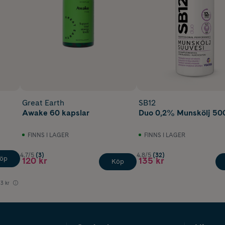
Great Earth
SB12
Awake 60 kapslar
Duo 0,2% Munskölj 50
FINNS I LAGER
FINNS I LAGER
4.7/5
(3)
4.8/5
(32)
öp
120 kr
135 kr
Köp
3 kr