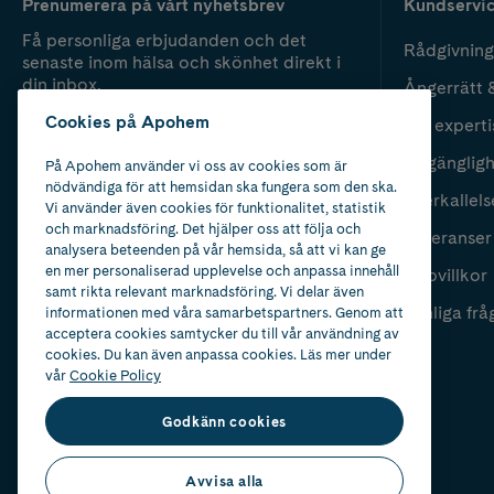
Prenumerera på vårt nyhetsbrev
Kundservi
Få personliga erbjudanden och det
Rådgivning
senaste inom hälsa och skönhet direkt i
din inbox.
Ångerrätt 
Cookies på Apohem
Vår experti
Fyll i mailadress
Skicka
Tillgänglig
På Apohem använder vi oss av cookies som är
nödvändiga för att hemsidan ska fungera som den ska.
Återkallels
Vi använder även cookies för funktionalitet, statistik
och marknadsföring. Det hjälper oss att följa och
Leveranser
analysera beteenden på vår hemsida, så att vi kan ge
en mer personaliserad upplevelse och anpassa innehåll
Köpvillkor
samt rikta relevant marknadsföring. Vi delar även
Vanliga frå
informationen med våra samarbetspartners. Genom att
acceptera cookies samtycker du till vår användning av
cookies. Du kan även anpassa cookies. Läs mer under
vår
Cookie Policy
Godkänn cookies
Avvisa alla