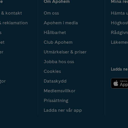
ce
Om Apohem
Mina re
 & kontakt
Om oss
Hämta u
& reklamation
Apohem i media
Högkos
s
Hållbarhet
Rådgivn
het
Club Apohem
Läkeme
er
Utmärkelser & priser
Jobba hos oss
Ladda ne
Cookies
gor
Dataskydd
Medlemsvillkor
Prissättning
Ladda ner vår app