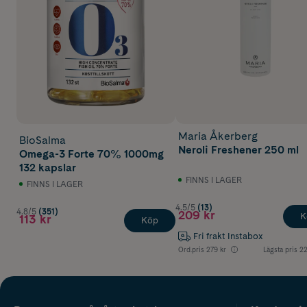
Maria Åkerberg
BioSalma
Neroli Freshener 250 ml
Omega-3 Forte 70% 1000mg
132 kapslar
FINNS I LAGER
FINNS I LAGER
4.5/5
(13)
4.8/5
(351)
209 kr
K
113 kr
Köp
Fri frakt Instabox
Ord.pris
279 kr
Lägsta pris
22