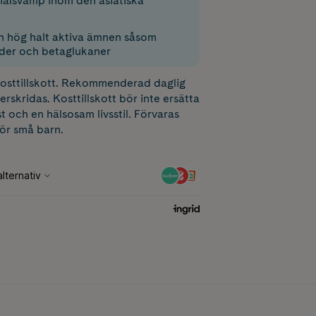
alsvamp inom den asiatiska
en hög halt aktiva ämnen såsom
der och betaglukaner
 kosttillskott. Rekommenderad daglig
erskridas. Kosttillskott bör inte ersätta
t och en hälsosam livsstil. Förvaras
för små barn.