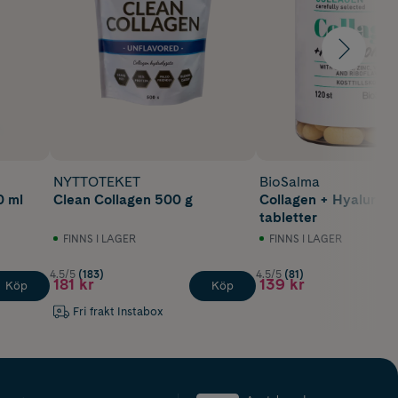
NYTTOTEKET
BioSalma
0 ml
Clean Collagen 500 g
Collagen + Hyalurons
tabletter
FINNS I LAGER
FINNS I LAGER
4.5/5
(183)
4.5/5
(81)
181 kr
139 kr
Köp
Köp
Fri frakt Instabox