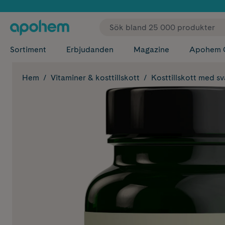
✓ Fri
Sortiment
Erbjudanden
Magazine
Apohem 
Hem
Vitaminer & kosttillskott
Kosttillskott med s