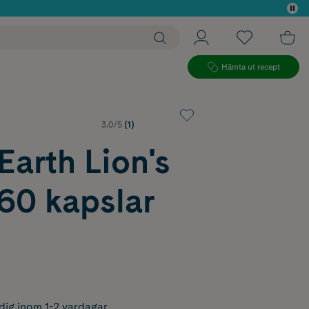
 köp*
Hämta ut recept
3.0/5
(1)
Earth Lion's
60 kapslar
dig inom 1-2 vardagar