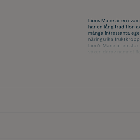
Lions Mane är en svam
har en lång tradition 
många intressanta ege
näringsrika fruktkrop
Lion’s Mane är en sto
växer, därav namnet li