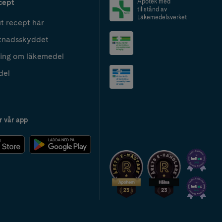
cept
Apotek med
tillstånd av
Läkemedelsverket
t recept här
tnadsskyddet
ing om läkemedel
del
r vår app
2024