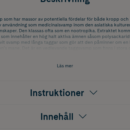
p som har massor av potentiella fördelar för både kropp och
av användning som medicinalsvamp inom den asiatiska kulturen 
nskaper. Den klassas ofta som en nootropika. Extraktet kom
p som innehåller en hög halt aktiva ämnen såsom polysackarid
r vit svamp med långa taggar som gör att den påminner om en
on’s mane. Det är en vedlevande taggsvamp som finns i stora d
Läs mer
Instruktioner
Innehåll