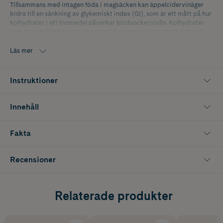
Tillsammans med intagen föda i magsäcken kan äppelcidervinäger
bidra till en sänkning av glykemiskt index (GI), som är ett mått på hur
kolhydrater i ett livsmedel påverkar blodsockernivån. Kolhydrater
som tas upp långsamt av kroppen (långsamma kolhydrater) har ett
lågt GI, vilket ger ett jämnare blodsocker och därmed dämpar aptit
och sötsug.
Läs mer
Äppelcidervinäger kan hjälpa till att lindra olika besvär från
magtrakten genom att stödja matsmältningen och minska
Instruktioner
uppblåsthet och gaser.
Tabletterna är lätta att svälja och löses upp direkt i magen.
Innehåll
Fakta
Recensioner
Relaterade produkter