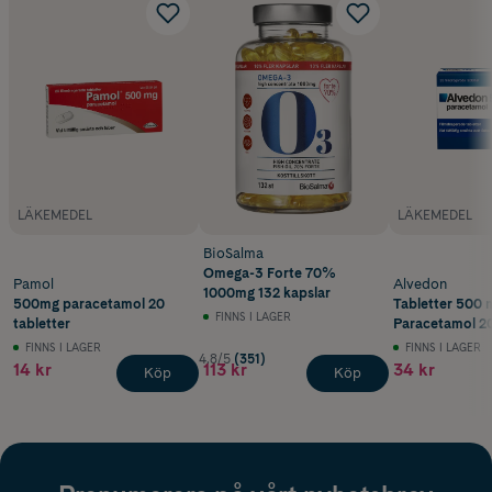
LÄKEMEDEL
LÄKEMEDEL
BioSalma
Omega-3 Forte 70%
Pamol
Alvedon
1000mg 132 kapslar
500mg paracetamol 20
Tabletter 500 
FINNS I LAGER
tabletter
Paracetamol 20
FINNS I LAGER
FINNS I LAGER
4.8/5
(351)
14 kr
113 kr
34 kr
Köp
Köp