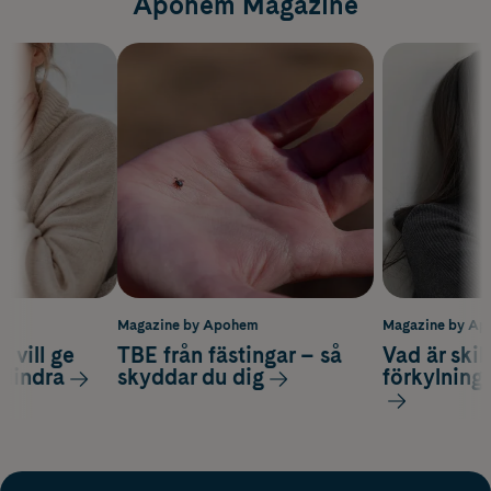
Apohem Magazine
m
Magazine by Apohem
Magazine by A
 vill ge
TBE från fästingar – så
Vad är ski
 lindra
skyddar du dig
förkylning