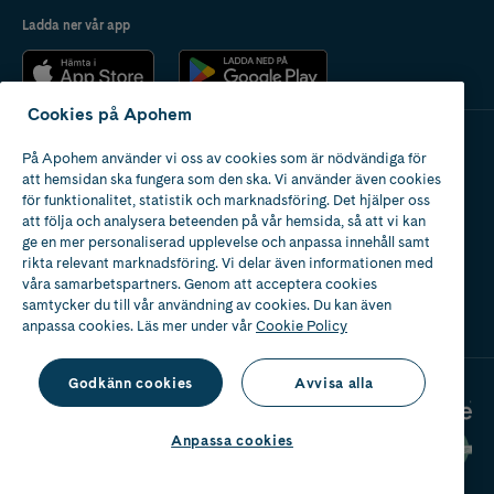
Ladda ner vår app
Cookies på Apohem
På Apohem använder vi oss av cookies som är nödvändiga för
Apotek med tillstånd
att hemsidan ska fungera som den ska. Vi använder även cookies
av Läkemedelsverket
för funktionalitet, statistik och marknadsföring. Det hjälper oss
att följa och analysera beteenden på vår hemsida, så att vi kan
ge en mer personaliserad upplevelse och anpassa innehåll samt
rikta relevant marknadsföring. Vi delar även informationen med
våra samarbetspartners. Genom att acceptera cookies
samtycker du till vår användning av cookies. Du kan även
2024
anpassa cookies. Läs mer under vår
Cookie Policy
Godkänn cookies
Avvisa alla
Anpassa cookies