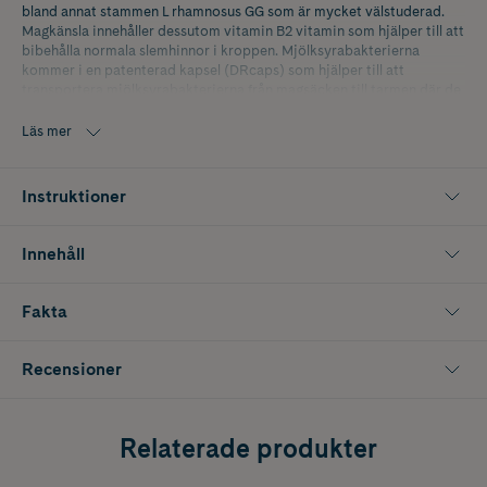
bland annat stammen L rhamnosus GG som är mycket välstuderad.
Magkänsla innehåller dessutom vitamin B2 vitamin som hjälper till att
bibehålla normala slemhinnor i kroppen. Mjölksyrabakterierna
kommer i en patenterad kapsel (DRcaps) som hjälper till att
transportera mjölksyrabakterierna från magsäcken till tarmen där de
gör bäst nytta.
Läs mer
Instruktioner
Innehåll
Fakta
Recensioner
Relaterade produkter