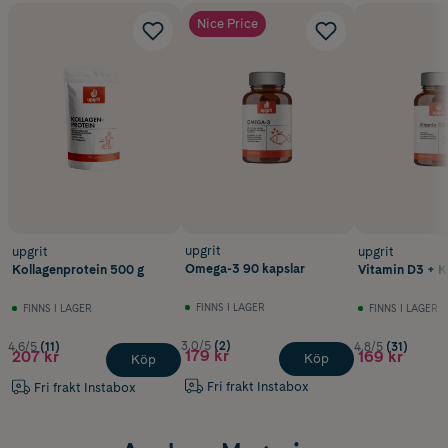
Nice Price
upgrit
upgrit
upgrit
Omega-3 90 kapslar
Kollagenprotein 500 g
Vitamin D3 + K
FINNS I LAGER
FINNS I LAGER
FINNS I LAGER
3.0/5
(2)
4.6/5
(11)
4.8/5
(31)
179 kr
207 kr
169 kr
Köp
Köp
Fri frakt Instabox
Fri frakt Instabox