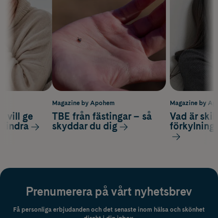
m
Magazine by Apohem
Magazine by A
 vill ge
TBE från fästingar – så
Vad är ski
 lindra
skyddar du dig
förkylning
Prenumerera på vårt nyhetsbrev
Få personliga erbjudanden och det senaste inom hälsa och skönhet