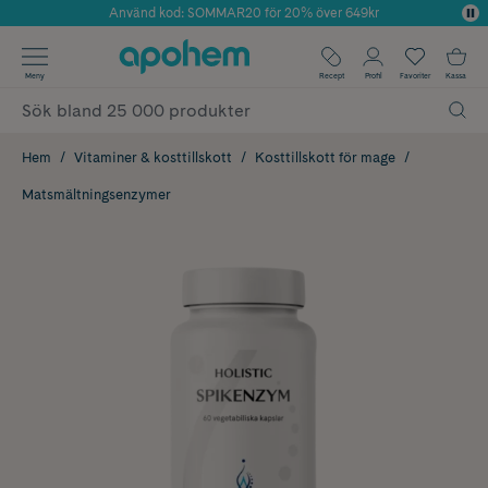
Använd kod: SOMMAR20 för 20% över 649kr
Årets Butik 2025 inom Skönhet
✓ Fri frakt
Meny
Recept
Profil
Favoriter
Kassa
✓ Rådgivning från farmaceuter & hudterapeuter
✓ Poäng på alla köp*
Hem
Vitaminer & kosttillskott
Kosttillskott för mage
Matsmältningsenzymer