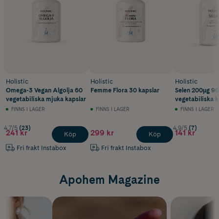
Holistic
Holistic
Holistic
Omega-3 Vegan Algolja 60
Femme Flora 30 kapslar
Selen 200µg 90
vegetabiliska mjuka kapslar
vegetabiliska k
FINNS I LAGER
FINNS I LAGER
FINNS I LAGER
4.7/5
(23)
4.9/5
(7)
241 kr
299 kr
141 kr
Köp
Köp
Fri frakt Instabox
Fri frakt Instabox
Apohem Magazine