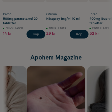
Pamol
Otrivin
Ipren
500mg paracetamol 20
Nässpray 1mg/ml 10 ml
400mg Ibuprof
tabletter
tabletter
FINNS I LAGER
FINNS I LAGER
FINNS I LAGER
14 kr
29 kr
52 kr
Köp
Köp
Apohem Magazine