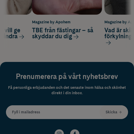
m
Magazine by Apohem
Magazine by A
 vill ge
TBE från fästingar – så
Vad är ski
 lindra
skyddar du dig
förkylning
Prenumerera på vårt nyhetsbrev
Få personliga erbjudanden och det senaste inom hälsa och skönhet
direkt i din inbox.
Fyll i mailadress
Skicka