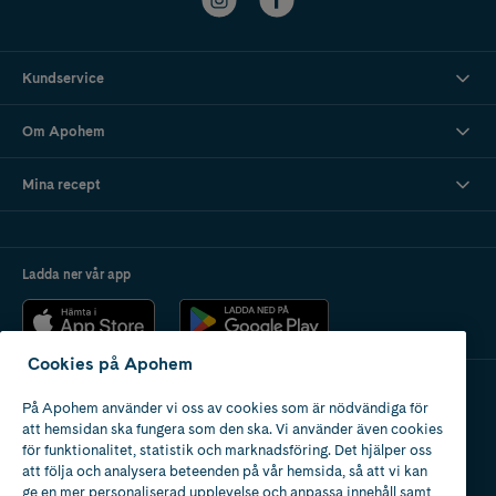
Kundservice
Om Apohem
Mina recept
Ladda ner vår app
Cookies på Apohem
På Apohem använder vi oss av cookies som är nödvändiga för
Apotek med tillstånd
att hemsidan ska fungera som den ska. Vi använder även cookies
av Läkemedelsverket
för funktionalitet, statistik och marknadsföring. Det hjälper oss
att följa och analysera beteenden på vår hemsida, så att vi kan
ge en mer personaliserad upplevelse och anpassa innehåll samt