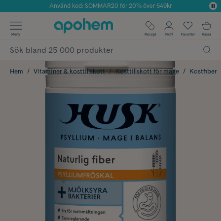
Använd kod: SOMMAR20 för 20% över 649kr
Årets Butik 2025 inom Skönhet
✓ Fri frakt
Meny
Recept
Profil
Favoriter
Kassa
✓ Rådgivning från farmaceuter & hudterapeuter
✓ Poäng på alla köp*
Hem
Vitaminer & kosttillskott
Kosttillskott för mage
Kostfiber