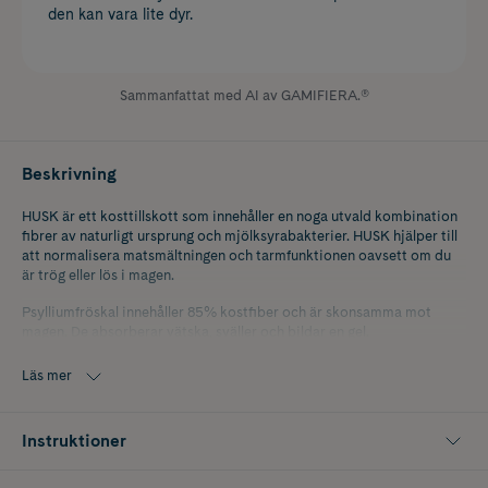
den kan vara lite dyr.
Sammanfattat med AI av GAMIFIERA.®
Beskrivning
HUSK är ett kosttillskott som innehåller en noga utvald kombination
fibrer av naturligt ursprung och mjölksyrabakterier. HUSK hjälper till
att normalisera matsmältningen och tarmfunktionen oavsett om du
är trög eller lös i magen.
Psylliumfröskal innehåller 85% kostfiber och är skonsamma mot
magen. De absorberar vätska, sväller och bildar en gel.
Psylliumfröskal bidrar till en normal matsmältning och normalt
fungerande tarmfunktion, exempelvis vid hård eller lös mage. De
Läs mer
hjälper även till att upprätthålla normala kolesterolnivåer, samt
bidrar till mättnadskänsla.
Instruktioner
HUSK Mage i balans innehåller mjölksyrabakterier som också finns
naturligt i tarmfloran. Ett patenterat dubbelt skyddsöverdrag (så
kallat coating) används för att skydda mjölksyrabakterierna mot lågt