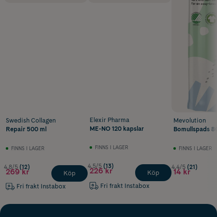
Elexir Pharma
Swedish Collagen
Mevolution
ME-NO 120 kapslar
Repair 500 ml
Bomullspads 80
FINNS I LAGER
FINNS I LAGER
FINNS I LAGER
4.5/5
(13)
4.8/5
(12)
4.4/5
(21)
226 kr
269 kr
14 kr
Köp
Köp
Fri frakt Instabox
Fri frakt Instabox