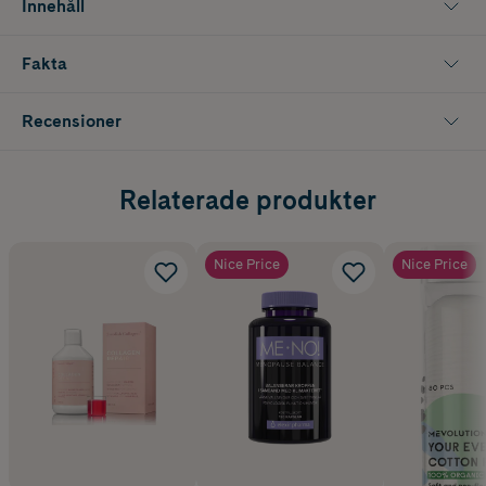
Innehåll
Vid 25 års ålder börjar kroppens naturliga produktion av kollagen att
minska, vilket gör att huden förlorar sin elasticitet och får rynkor.
Fakta
Genom att ta en daglig dos av Collagen Vegan hjälper du till att
återuppbygga och återställa kollagennivåerna i kroppen för en yngre
och hälsosammare hud på cellnivå.
Recensioner
Relaterade produkter
Nice Price
Nice Price