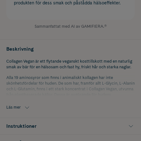
produkten för dess smak och påstådda hälsoeffekter.
Sammanfattat med AI av GAMIFIERA.®
Beskrivning
Collagen Vegan är ett flytande veganskt kosttillskott med en naturlig
smak av bär för en hälsosam och fast hy, friskt hår och starka naglar.
Alla 19 aminosyror som finns i animaliskt kollagen har inte
skönhetsfördelar för huden. De som har, framför allt L-Glycin, L-Alanin
och L-Glutamin, finns i ett stark koncentrat i Collagen Vegan, utvunna
från plantbaserade källor. Dessa är avgörande för hudens
kollagenbildning och tack vare dem uppnår Collagen Vegan samma
resultat, helt veganskt.
Läs mer
Produkten innehåller 10 000 mg veganskt protein och aminosyror
samt 50 mg hyaluronsyra. Tillsammans med biotin, vitaminer och
Instruktioner
mineraler hjälper aminosyrorna till att skydda och reproducera friska
hudceller och minska intrycket av rynkor och rödhet, förbättra
hudens kvalitet och hjälpa till att hålla huden frisk och stark.