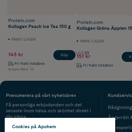
Protein.com
Protein.com
Kollagen Peach Ice Tea 150 g
Kollagen Gröna Äpplen 1
FINNS I LAGER
FINNS I LAGER
1.0/5
(1)
143 kr
Köp
151 kr
K
Fri frakt Instabox
Fri frakt Instabox
Ord.pris
188 kr
Prenumerera på vårt nyhetsbrev
Kundservi
Få personliga erbjudanden och det
Rådgivning
senaste inom hälsa och skönhet direkt i
din inbox.
Ångerrätt 
Cookies på Apohem
Vår experti