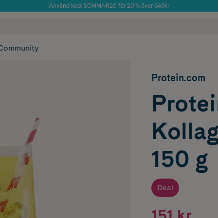
Använd kod: SOMMAR20 för 20% över 649kr
Årets Butik 2025 inom Skönhet
 frakt
✓ Rådgivning från farmaceuter & hudterapeuter
✓ Poäng på alla
Community
Protein.com
Prote
Kolla
150 g
Deal
151 kr