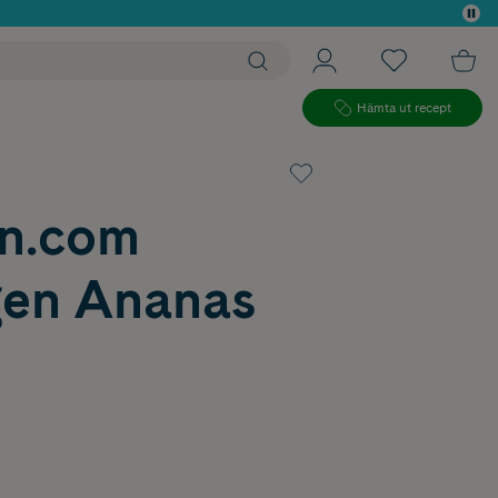
 köp*
Hämta ut recept
in.com
gen Ananas