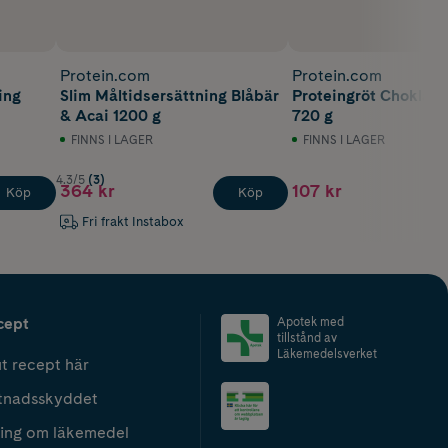
Protein.com
Protein.com
ing
Slim Måltidsersättning Blåbär
Proteingröt Choklad 
& Acai 1200 g
720 g
FINNS I LAGER
FINNS I LAGER
4.3/5
(3)
364 kr
107 kr
Köp
Köp
Fri frakt Instabox
cept
Apotek med
tillstånd av
Läkemedelsverket
t recept här
tnadsskyddet
ing om läkemedel