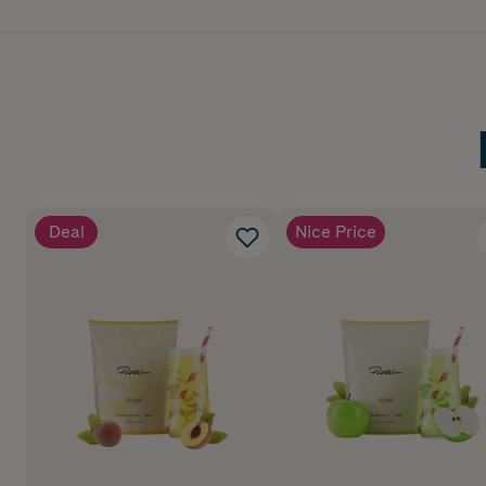
Deal
Nice Price