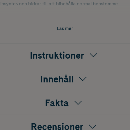
einsyntes och bidrar till att bibehålla normal benstomme.
Läs mer
Instruktioner
Innehåll
Fakta
Recensioner