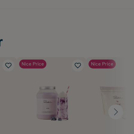
r
Nice Price
Nice Price