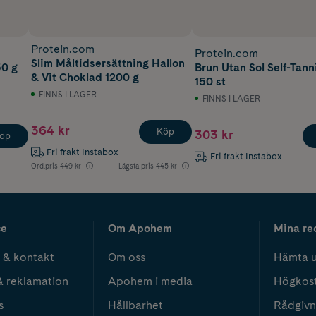
Protein.com
Protein.com
Slim Måltidsersättning Hallon
50 g
Brun Utan Sol Self-Tann
& Vit Choklad 1200 g
150 st
FINNS I LAGER
FINNS I LAGER
364 kr
Köp
303 kr
öp
Fri frakt Instabox
Fri frakt Instabox
Ord.pris
449 kr
Lägsta pris
445 kr
ce
Om Apohem
Mina re
 & kontakt
Om oss
Hämta u
& reklamation
Apohem i media
Högkos
s
Hållbarhet
Rådgivn