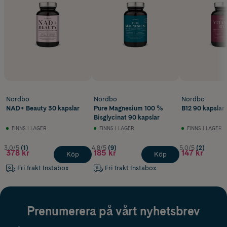
Nordbo
Nordbo
Nordbo
NAD+ Beauty 30 kapslar
Pure Magnesium 100 %
B12 90 kapslar
Bisglycinat 90 kapslar
FINNS I LAGER
FINNS I LAGER
FINNS I LAGER
3.0/5
(1)
4.8/5
(9)
5.0/5
(2)
378 kr
185 kr
147 kr
Köp
Köp
Fri frakt Instabox
Fri frakt Instabox
Prenumerera på vårt nyhetsbrev