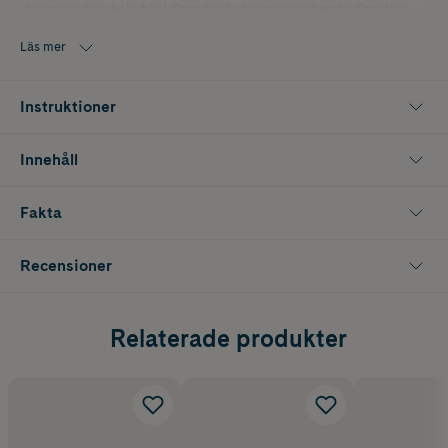
utvinns ur gotu kola-blad. Opextan® utvinns ur italienska Coratina-
oliver.
Läs mer
Nordbo Kollagen Booster är veganskt certifierad av Djurens Rätt.
Burken är av glas och locket av metall. Glas och metall kan återvinnas
oändligt och ger ett skydd mot fukt och luft.
Instruktioner
Produkten är utvecklad av NORDBO – ett familjeägt varumärke från
Malmö, som tar fram kosttillskott med fokus på innovation,
Innehåll
dokumentation och hållbarhet.
Fakta
Recensioner
Relaterade produkter