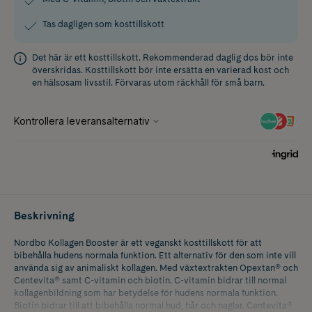
Tas dagligen som kosttillskott
Det här är ett kosttillskott. Rekommenderad daglig dos bör inte
överskridas. Kosttillskott bör inte ersätta en varierad kost och
en hälsosam livsstil. Förvaras utom räckhåll för små barn.
Beskrivning
Nordbo Kollagen Booster är ett veganskt kosttillskott för att
bibehålla hudens normala funktion. Ett alternativ för den som inte vill
använda sig av animaliskt kollagen. Med växtextrakten Opextan® och
Centevita® samt C-vitamin och biotin. C-vitamin bidrar till normal
kollagenbildning som har betydelse för hudens normala funktion.
Biotin bidrar till att bibehålla normal hud, hår och naglar. Centevita®