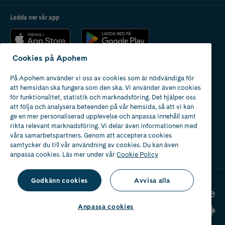
Ladda ner vår app
Cookies på Apohem
På Apohem använder vi oss av cookies som är nödvändiga för
Apotek med tillstånd
att hemsidan ska fungera som den ska. Vi använder även cookies
av Läkemedelsverket
för funktionalitet, statistik och marknadsföring. Det hjälper oss
att följa och analysera beteenden på vår hemsida, så att vi kan
ge en mer personaliserad upplevelse och anpassa innehåll samt
rikta relevant marknadsföring. Vi delar även informationen med
våra samarbetspartners. Genom att acceptera cookies
samtycker du till vår användning av cookies. Du kan även
2024
anpassa cookies. Läs mer under vår
Cookie Policy
Godkänn cookies
Avvisa alla
Anpassa cookies