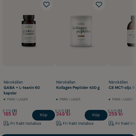
Närokällan
Närokällan
Närokällan
GABA + L-teanin 60
Kollagen Peptider 400 g
C8 MCT-olja 5
kapslar
FINNS I LAGER
FINNS I LAGER
FINNS I LAGER
3.7/5
(3)
5.0/5
(2)
5.0/5
(1)
185 kr
249 kr
259 kr
Köp
Köp
Fri frakt Instabox
Fri frakt Instabox
Fri frakt In