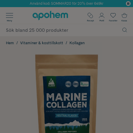
Använd kod: SOMMAR20 för 20% över 649kr
Årets Butik 2025 inom Skönhet
✓ Fri frakt
Meny
Recept
Profil
Favoriter
Kassa
✓ Rådgivning från farmaceuter & hudterapeuter
✓ Poäng på alla köp*
Hem
Vitaminer & kosttillskott
Kollagen