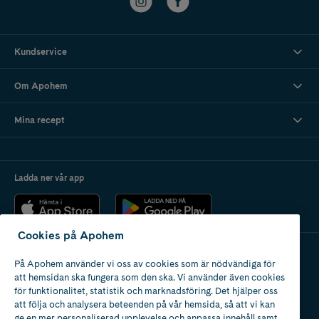
Kundservice
Om Apohem
Mina recept
Ladda ner vår app
Cookies på Apohem
På Apohem använder vi oss av cookies som är nödvändiga för
Apotek med tillstånd
att hemsidan ska fungera som den ska. Vi använder även cookies
av Läkemedelsverket
för funktionalitet, statistik och marknadsföring. Det hjälper oss
att följa och analysera beteenden på vår hemsida, så att vi kan
ge en mer personaliserad upplevelse och anpassa innehåll samt