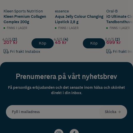
Kleen Sports Nutrition
essence
Oral-B
Kleen Premium Collagen
Aqua Jelly Colour Changing
iO Ultimate Cl
Complex 200g
Lipstick 2,8 g
Tandborsthuvud
FINNS I LAGER
FINNS I LAGER
FINNS I LAGER
4.0/5
(2)
4.5/5
(4)
5.0/5
(2)
207 kr
45 kr
699 kr
Köp
Köp
Fri frakt Instabox
Fri frakt In
Prenumerera på vårt nyhetsbrev
Få personliga erbjudanden och det senaste inom hälsa och skönhet
direkt i din inbox.
Fyll i mailadress
Skicka