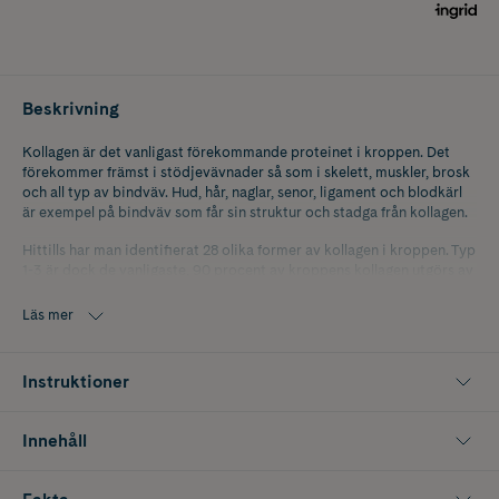
Beskrivning
Kollagen är det vanligast förekommande proteinet i kroppen. Det
förekommer främst i stödjevävnader så som i skelett, muskler, brosk
och all typ av bindväv. Hud, hår, naglar, senor, ligament och blodkärl
är exempel på bindväv som får sin struktur och stadga från kollagen.
Hittills har man identifierat 28 olika former av kollagen i kroppen. Typ
1-3 är dock de vanligaste, 90 procent av kroppens kollagen utgörs av
kollagen typ 1. Kollagen typ 2 är dock det mest dominerande i
kroppens leder. Mat som innehåller kollagen är främst inälvsmat, sega
Läs mer
köttdelar, skinn från köttdelar samt buljong gjort på ben- och
broskdelar.
Instruktioner
Fisken som kollagenet produceras från kommer från Atlanten.
Innehåll