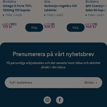
BioSalma
Skip
BioSalma
Omega-3 Forte 70%
Gurkmeja+Ingefära 100
Q10 Coenzyme
1000mg 132 kapslar
tabletter
Selen 60 kapsla
FINNS I LAGER
FINNS I LAGER
FINNS I LAGER
4.8/5
(351)
4.7/5
(9)
4.5/5
(13)
113 kr
109 kr
149 kr
Köp
Köp
Prenumerera på vårt nyhetsbrev
Få personliga erbjudanden och det senaste inom hälsa och skönhet
direkt i din inbox.
Fyll i mailadress
Skicka