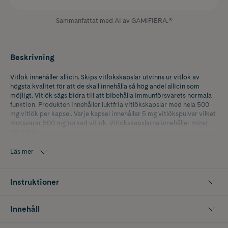
Sammanfattat med AI av GAMIFIERA.®
Beskrivning
Vitlök innehåller allicin. Skips vitlökskapslar utvinns ur vitlök av
högsta kvalitet för att de skall innehålla så hög andel allicin som
möjligt. Vitlök sägs bidra till att bibehålla immunförsvarets normala
funktion. Produkten innehåller luktfria vitlökskapslar med hela 500
mg vitlök per kapsel. Varje kapsel innehåller 5 mg vitlökspulver vilket
motsvarar 500 mg torkad vitlök. Vitlökskapslarna innehåller minst
3% Alliin.
Varje burk innehåller hela 200 kapslar vilket gör att de räcker till
exempelvis en hel fästing eller förkylningssäsong.
Läs mer
Det går att svälja kapslarna hela, tugga sönder dem eller hälla ut
innehållet på en sked. Om kapslarna sväljs hela tillsammans med
Instruktioner
vatten så undviks lukt vilket är perfekt för dig som vill åt vitlökens
fördelar men vill undvika lukten. Om du vill går det att tugga sönder
kapslarna eller dela dem och äta upp innehållet men då är de inte
Innehåll
längre säkert att de är luktfria.