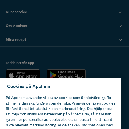
Kundservice
Om Apohem
Mina recept
Ladda ner vår app
Cookies på Apohem
På Apohem använder vi oss av cookies som är nödvändiga för
Apotek med tillstånd
att hemsidan ska fungera som den ska. Vi använder även cookies
av Läkemedelsverket
för funktionalitet, statistik och marknadsföring. Det hjälper oss
att följa och analysera beteenden på vår hemsida, så att vi kan
ge en mer personaliserad upplevelse och anpassa innehåll samt
rikta relevant marknadsföring. Vi delar även informationen med