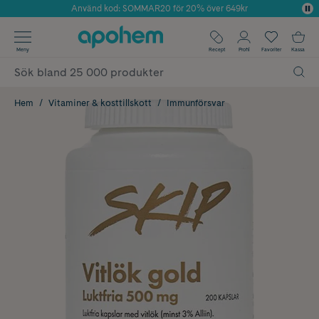
Använd kod: SOMMAR20 för 20% över 649kr
Årets Butik 2025 inom Skönhet
✓ Fri frakt
Meny
Recept
Profil
Favoriter
Kassa
✓ Rådgivning från farmaceuter & hudterapeuter
✓ Poäng på alla köp*
Hem
Vitaminer & kosttillskott
Immunförsvar