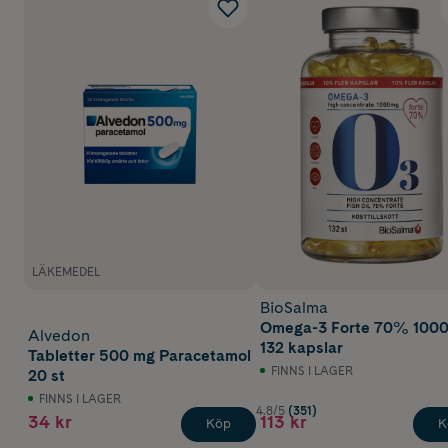
LÄKEMEDEL
BioSalma
Omega-3 Forte 70% 100
Alvedon
132 kapslar
Tabletter 500 mg Paracetamol
FINNS I LAGER
20 st
FINNS I LAGER
4.8/5
(351)
34 kr
113 kr
Köp
K