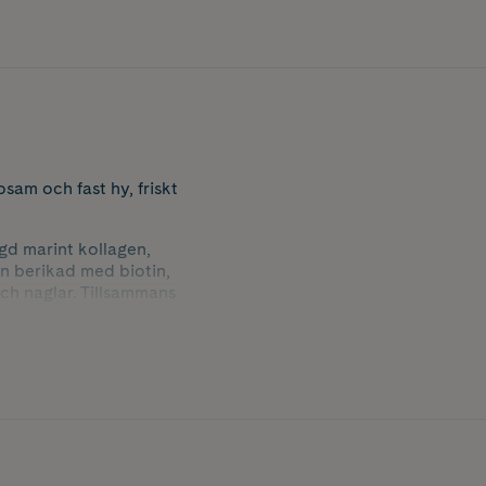
sam och fast hy, friskt
gd marint kollagen,
n berikad med biotin,
och naglar. Tillsammans
ska intrycket av
stark.
 gör att huden förlorar
u till att
mare hud på cellnivå.