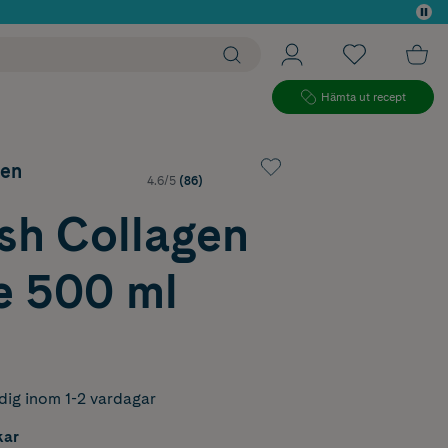
 köp*
Hämta ut recept
gen
4.6/5
(86)
sh Collagen
e 500 ml
dig inom 1-2 vardagar
kar