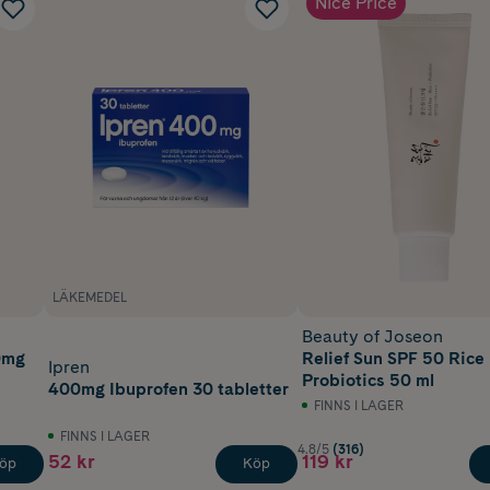
Nice Price
LÄKEMEDEL
Beauty of Joseon
0mg
Relief Sun SPF 50 Rice
Ipren
Probiotics 50 ml
400mg Ibuprofen 30 tabletter
FINNS I LAGER
FINNS I LAGER
4.8/5
(316)
52 kr
119 kr
öp
Köp