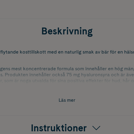
Beskrivning
flytande kosttillskott med en naturlig smak av bär för en hälso
agens mest koncentrerade formula som innehåller en hög män
os. Produkten innehåller också 75 mg hyaluronsyra och är äve
, som är noga utvalda för sina positiva effekter för hud, hår 
 de för att skydda och reproducera friska hudceller och min
ättra hudens kvalitet och hjälpa till att hålla huden frisk och 
Läs mer
r kroppens naturliga produktion av kollagen att minska, vilket
 rynkor. Genom att ta en daglig dos av Collagen Deluxe hjälper d
ställa kollagennivåerna i kroppen för en yngre och hälsosam
Instruktioner