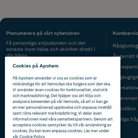
Prenumerera på vårt nyhetsbrev
Kundservi
Få personliga erbjudanden och det
Rådgivning
senaste inom hälsa och skönhet direkt i
din inbox.
Ångerrätt 
Cookies på Apohem
Vår experti
Fyll i mailadress
Skicka
Tillgänglig
På Apohem använder vi oss av cookies som är
nödvändiga för att hemsidan ska fungera som den ska.
Återkallels
Vi använder även cookies för funktionalitet, statistik
och marknadsföring. Det hjälper oss att följa och
Leveranser
analysera beteenden på vår hemsida, så att vi kan ge
en mer personaliserad upplevelse och anpassa innehåll
Köpvillkor
samt rikta relevant marknadsföring. Vi delar även
Vanliga frå
informationen med våra samarbetspartners. Genom att
acceptera cookies samtycker du till vår användning av
cookies. Du kan även anpassa cookies. Läs mer under
vår
Cookie Policy