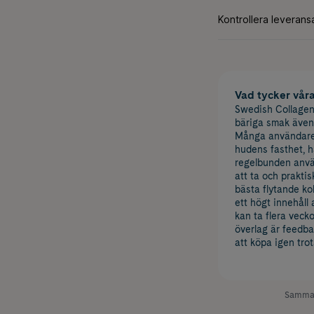
Vad tycker vår
Swedish Collagen
bäriga smak även o
Många användare h
hudens fasthet, h
regelbunden anvä
att ta och praktis
bästa flytande k
ett högt innehåll 
kan ta flera vecko
överlag är feedb
att köpa igen trot
Samman