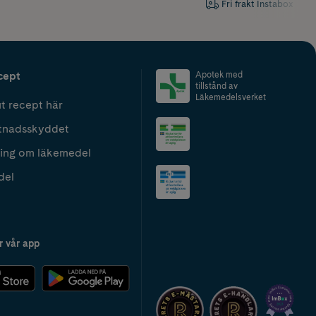
Fri frakt Instabox
cept
Apotek med
tillstånd av
Läkemedelsverket
t recept här
tnadsskyddet
ing om läkemedel
del
r vår app