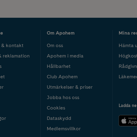
ce
Om Apohem
Mina re
 & kontakt
Om oss
Hämta u
& reklamation
Apohem i media
Högkos
s
Hållbarhet
Rådgivn
het
Club Apohem
Läkeme
er
Utmärkelser & priser
Jobba hos oss
Ladda ne
Cookies
gor
Dataskydd
Medlemsvillkor