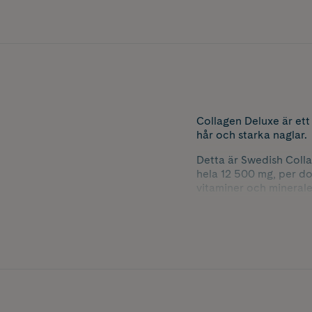
Collagen Deluxe är ett 
hår och starka naglar.
Detta är Swedish Coll
hela 12 500 mg, per d
vitaminer och mineraler
med kollagenet arbetar
rynkor och rödhet, förb
Vid 25 års ålder börja
sin elasticitet och får
återuppbygga och åter