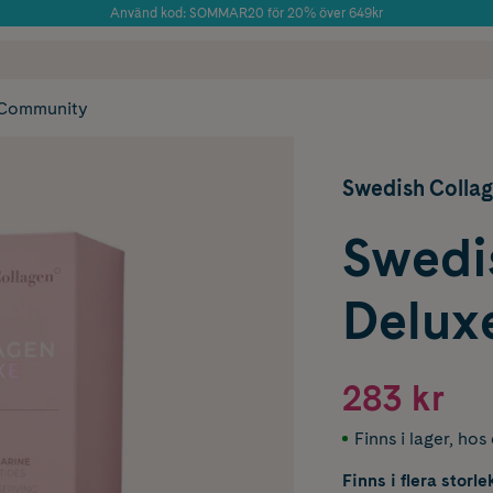
Använd kod: SOMMAR20 för 20% över 649kr
Årets Butik 2025 inom Skönhet
 frakt
✓ Rådgivning från farmaceuter & hudterapeuter
✓ Poäng på alla
Community
Swedish Colla
Swedi
Delux
283 kr
Finns i lager
,
hos 
Finns i flera storle