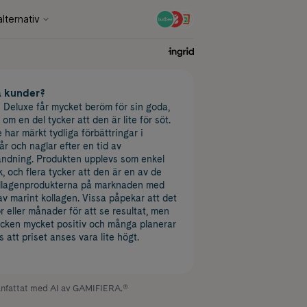
a kunder?
 Deluxe får mycket beröm för sin goda,
m en del tycker att den är lite för söt.
ar märkt tydliga förbättringar i
år och naglar efter en tid av
ndning. Produkten upplevs som enkel
k, och flera tycker att den är en av de
ollagenprodukterna på marknaden med
av marint kollagen. Vissa påpekar att det
r eller månader för att se resultat, men
acken mycket positiv och många planerar
s att priset anses vara lite högt.
fattat med AI av GAMIFIERA.®