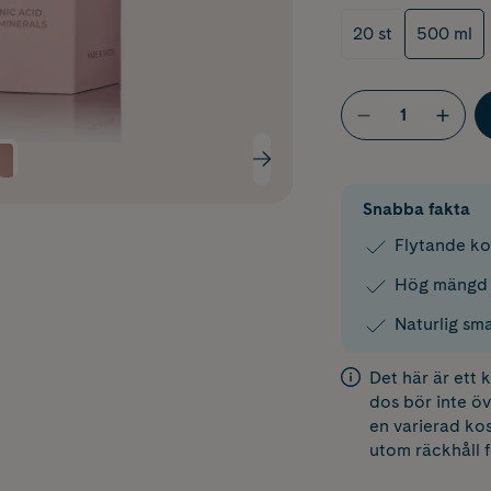
20 st
500 ml
Snabba fakta
Flytande kos
Hög mängd 
Naturlig sm
Det här är ett
dos bör inte öv
en varierad kos
utom räckhåll 