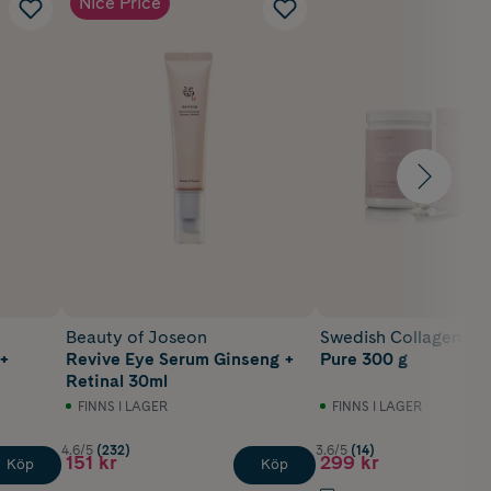
Nice Price
Beauty of Joseon
Swedish Collagen
 +
Revive Eye Serum Ginseng +
Pure 300 g
Retinal 30ml
FINNS I LAGER
FINNS I LAGER
4.6/5
(232)
3.6/5
(14)
151 kr
299 kr
Köp
Köp