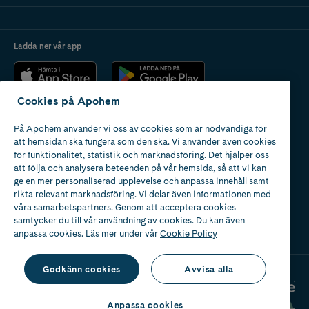
Ladda ner vår app
Cookies på Apohem
På Apohem använder vi oss av cookies som är nödvändiga för
Apotek med tillstånd
att hemsidan ska fungera som den ska. Vi använder även cookies
av Läkemedelsverket
för funktionalitet, statistik och marknadsföring. Det hjälper oss
att följa och analysera beteenden på vår hemsida, så att vi kan
ge en mer personaliserad upplevelse och anpassa innehåll samt
rikta relevant marknadsföring. Vi delar även informationen med
våra samarbetspartners. Genom att acceptera cookies
samtycker du till vår användning av cookies. Du kan även
2024
anpassa cookies. Läs mer under vår
Cookie Policy
Godkänn cookies
Avvisa alla
Anpassa cookies