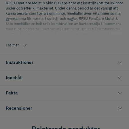
RFSU FemCare Moist & Skin 60 kapslar är ett kosttillskott för kvinnor
under och efter klimakteriet. Under denna period är det vanligt att
känna besvär som torra slemhinnor, innehåller även vitaminer som är
gynnsamma för normal hud, hår och naglar. RFSU FemCare Moist &
Skin innehåller en helt unik kombination av havtornsolja tillsammans
med biotin och zink. Havtornsolja ger naturlig fukt till slemhinnorna
samt till huden. Havtornsolja bidrar till slemhinnornas normala
funktion vid torrhetskänsla i ögon, mun och underliv. Biotin bidrar till
att bibehålla normala slemhinnor och normal hud. Zink bidrar till att
Läs mer
bibehålla normalt hår, hud och naglar
Instruktioner
Innehåll
Fakta
Recensioner