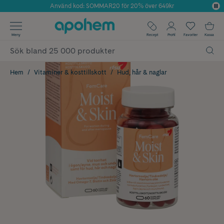
Använd kod: SOMMAR20 för 20% över 649kr
Årets Butik 2025 inom Skönhet
✓ Fri frakt
Meny
Recept
Profil
Favoriter
Kassa
✓ Rådgivning från farmaceuter & hudterapeuter
✓ Poäng på alla köp*
Hem
Vitaminer & kosttillskott
Hud, hår & naglar