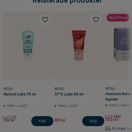
Relaterade produkter
Nice Price
RFSU
RFSU
RFSU
FemCare Relax
Natural Lube 75 ml
37°C Lube 50 ml
kapslar
FINNS I LAGER
FINNS I LAGER
FINNS I LAGER
3.5/5
(34)
4.0/5
(1)
153 kr
59 kr
89 kr
Köp
Köp
Fri frakt In