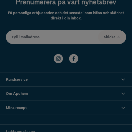
Prenumerera på vårt nyhetsbrev
Få personliga erbjudanden och det senaste inom hälsa och skönhet
direkt i din inbox.
Fyll i mailadress
Skicka
Kundservice
Om Apohem
Mina recept
Ladda ner vår app