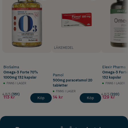
LÄKEMEDEL
BioSalma
Elexir Pharma
Omega-3 Forte 70%
Omega-3 Forte
Pamol
1000mg 132 kapslar
132 kapslar
500mg paracetamol 20
FINNS I LAGER
FINNS I LAGER
tabletter
FINNS I LAGER
4.8/5
(351)
4.8/5
(220)
113 kr
14 kr
129 kr
Köp
Köp