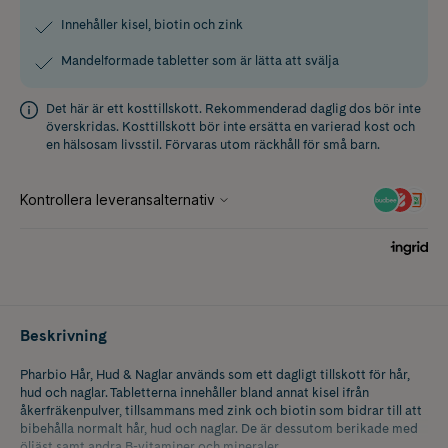
Innehåller kisel, biotin och zink
Mandelformade tabletter som är lätta att svälja
Det här är ett kosttillskott. Rekommenderad daglig dos bör inte
överskridas. Kosttillskott bör inte ersätta en varierad kost och
en hälsosam livsstil. Förvaras utom räckhåll för små barn.
Beskrivning
Pharbio Hår, Hud & Naglar används som ett dagligt tillskott för hår,
hud och naglar. Tabletterna innehåller bland annat kisel ifrån
åkerfräkenpulver, tillsammans med zink och biotin som bidrar till att
bibehålla normalt hår, hud och naglar. De är dessutom berikade med
öljäst samt andra B-vitaminer och mineraler.